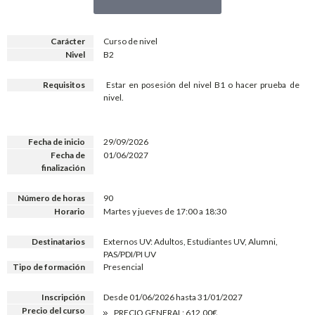
Carácter
Curso de nivel
Nivel
B2
Requisitos
Estar en posesión del nivel B1 o hacer prueba de
nivel.
Fecha de inicio
29/09/2026
Fecha de
01/06/2027
finalización
Número de horas
90
Horario
Martes y jueves de 17:00 a 18:30
Destinatarios
Externos UV: Adultos, Estudiantes UV, Alumni,
PAS/PDI/PI UV
Tipo de formación
Presencial
Inscripción
Desde 01/06/2026 hasta 31/01/2027
Precio del curso
PRECIO GENERAL: 612.00€