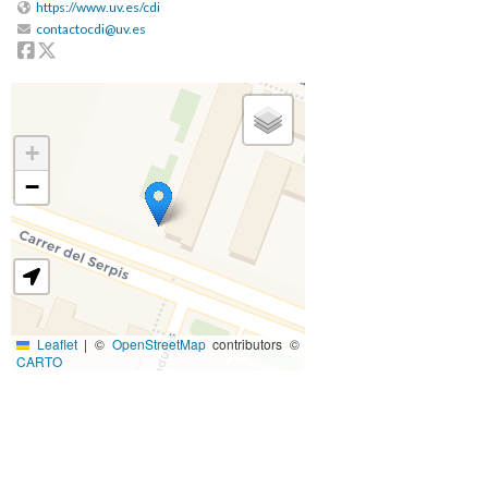
https://www.uv.es/cdi
contactocdi@uv.es
Facebook
Twitter
+
−
Leaflet
|
©
OpenStreetMap
contributors ©
CARTO