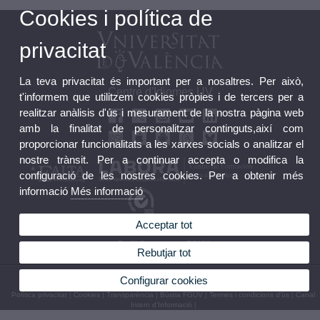
Cookies i política de
privacitat
La teva privacitat és important per a nosaltres. Per això,
Centre d'Idiomes UV
t'informem que utilitzem cookies pròpies i de tercers per a
realitzar anàlisis d'ús i mesurament de la nostra pàgina web
amb la finalitat de personalitzar continguts,així com
proporcionar funcionalitats a les xarxes socials o analitzar el
nostre trànsit. Per a continuar accepta o modifica la
configuració de les nostres cookies. Per a obtenir més
informació
Més informació
Acceptar tot
Bústia FGUV
Perfil Contractant FGUV
Rebutjar tot
© 2026 UV. - C/ Serpis 25, 46022 València (Espanya) Tel. +34 96 306 77 81
Configurar cookies
Política privacitat
|
Cookies
|
Transparència
|
Bústia FGUV
|
Termes i condicions d’ús
|
Canal
Intern d'Informació
|