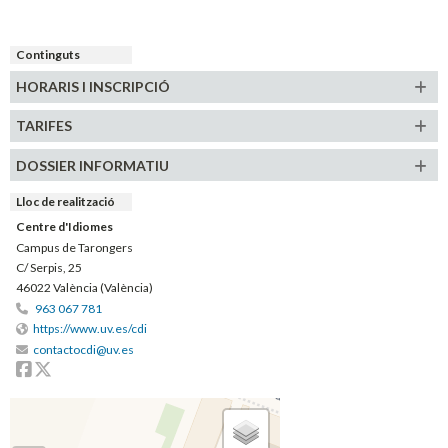
Continguts
HORARIS
I INSCRIPCIÓ
TARIFES
DOSSIER INFORMATIU
Lloc de realització
Centre d'Idiomes
Campus de Tarongers
C/ Serpis, 25
46022 València (València)
963 067 781
https://www.uv.es/cdi
contactocdi@uv.es
Facebook
Twitter