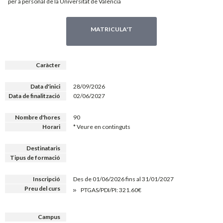
per a personal de la Universitat de València
MATRICULA'T
Caràcter
Data d'inici
28/09/2026
Data de finalització
02/06/2027
Nombre d'hores
90
Horari
* Veure en continguts
Destinataris
Tipus de formació
Inscripció
Des de 01/06/2026 fins al 31/01/2027
Preu del curs
PTGAS/PDI/PI: 321.60€
Campus