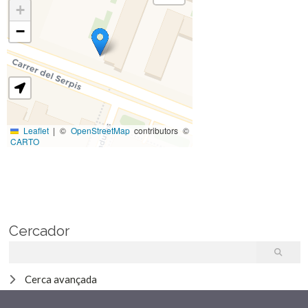
+
−
Leaflet
|
©
OpenStreetMap
contributors ©
CARTO
Cercador
Cerca avançada