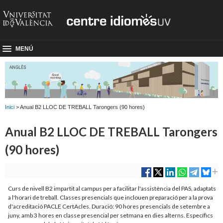
MENÚ
Inici
> Anual B2 LLOC DE TREBALL Tarongers (90 hores)
Anual B2 LLOC DE TREBALL Tarongers
(90 hores)
Curs de nivell B2 impartit al campus per a facilitar l'assistència del PAS, adaptats
a l'horari de treball. Classes presencials que inclouen preparació per a la prova
d'acreditació PACLE CertAcles. Duració: 90 hores presencials de setembre a
juny, amb 3 hores en classe presencial per setmana en dies alterns. Específics