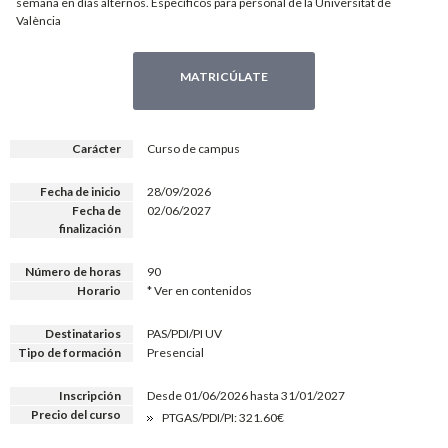
semana en días alternos. Específicos para personal de la Universitat de
València
MATRICÚLATE
Carácter
Curso de campus
Fecha de inicio
28/09/2026
Fecha de
02/06/2027
finalización
Número de horas
90
Horario
* Ver en contenidos
Destinatarios
PAS/PDI/PI UV
Tipo de formación
Presencial
Inscripción
Desde 01/06/2026 hasta 31/01/2027
Precio del curso
PTGAS/PDI/PI: 321.60€