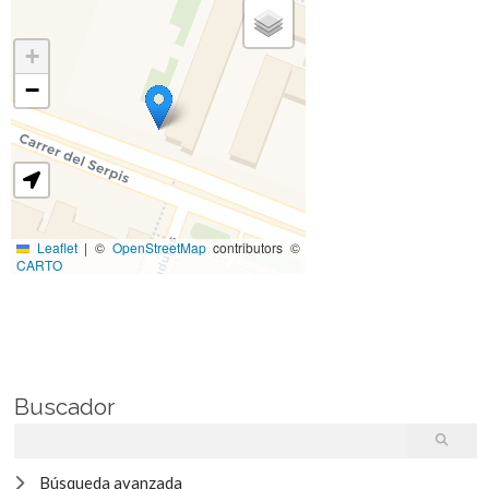
+
−
Leaflet
|
©
OpenStreetMap
contributors ©
CARTO
Buscador
Búsqueda avanzada