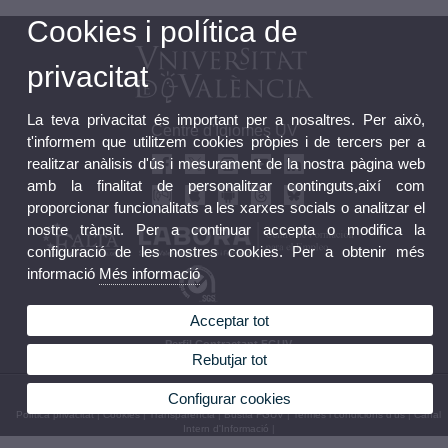
Cookies i política de
privacitat
La teva privacitat és important per a nosaltres. Per això,
Centre d'Idiomes UV
t'informem que utilitzem cookies pròpies i de tercers per a
realitzar anàlisis d'ús i mesurament de la nostra pàgina web
amb la finalitat de personalitzar continguts,així com
proporcionar funcionalitats a les xarxes socials o analitzar el
nostre trànsit. Per a continuar accepta o modifica la
configuració de les nostres cookies. Per a obtenir més
informació
Més informació
Acceptar tot
Bústia FGUV
Perfil Contractant FGUV
Rebutjar tot
© 2026 UV. - C/ Serpis 25, 46022 València (Espanya) Tel. +34 96 306 77 81
Configurar cookies
Política privacitat
|
Cookies
|
Transparència
|
Bústia FGUV
|
Termes i condicions d’ús
|
Canal
Intern d'Informació
|