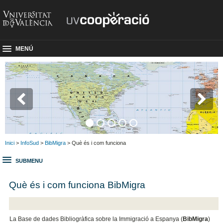
MENÚ
Inici
>
InfoSud
>
BibMigra
> Què és i com funciona
SUBMENU
Què és i com funciona BibMigra
La Base de dades Bibliogràfica sobre la Immigració a Espanya (
BibMigra
)