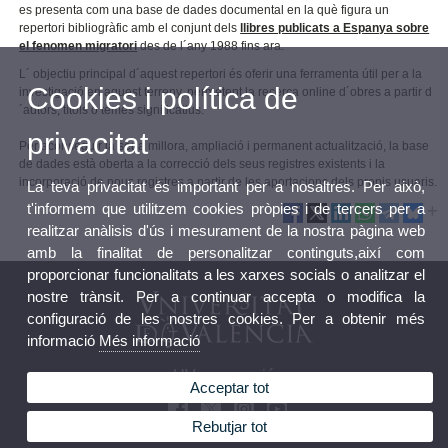
es presenta com una base de dades documental en la què figura un
repertori bibliogràfic amb el conjunt dels
llibres publicats a Espanya sobre
el fenomen migratori
des de l´any 1988 fins ara.
L´ objectiu principal d´aquest repertori és oferir una ferramenta útil per a la
Cookies i política de
investigació en aquest terreny, permetent la recerca online d´obres a partir d
´autors, títols o temes significatius.
privacitat
Per aconseguir la seua millora, ampliació i permanent actualització, la base
de dades està oberta a la correcció dels seus registres existents i la
incorporació de nous registres a partir de les aportacions dels propis usuaris.
La teva privacitat és important per a nosaltres. Per això,
t'informem que utilitzem cookies pròpies i de tercers per a
realitzar anàlisis d'ús i mesurament de la nostra pàgina web
amb la finalitat de personalitzar continguts,així com
proporcionar funcionalitats a les xarxes socials o analitzar el
nostre trànsit. Per a continuar accepta o modifica la
configuració de les nostres cookies. Per a obtenir més
informació
Més informació
UVcooperació
Acceptar tot
Rebutjar tot