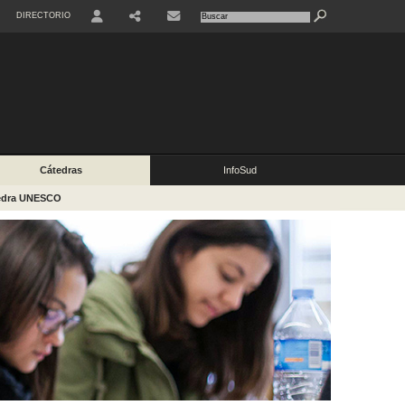
DIRECTORIO
USER
COMPARTIR
CONTACTO
Cátedras
InfoSud
edra UNESCO