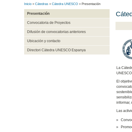
Inicio
>
Cátedras
>
Cátedra UNESCO
> Presentación
Cáted
Presentación
Convocatoria de Proyectos
Difusión de convocatorias anteriores
Ubicación y contacto
Directori Càtedra UNESCO Espanya
La Cátedr
UNESCO. E
El objeti
convocato
sostenibl
sensibili
informar, 
Las activ
Convoc
Promoci