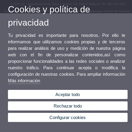
© 2026 UV. - EspaiVives Avda. Blasco Ibañez, 23, 46010 València. Tel: 963 983 935
Cookies y política de
Aviso legal
|
Accesibilidad
|
Política privacidad
|
Cookies
|
Transparencia
|
Buzón de contacto
privacidad
Tu privacidad es importante para nosotros. Por ello te
informamos que utilizamos cookies propias y de terceros
para realizar análisis de uso y medición de nuestra página
web con el fin de personalizar contenidos,así como
proporcionar funcionalidades a las redes sociales o analizar
nuestro tráfico. Para continuar acepta o modifica la
configuración de nuestras cookies. Para ampliar información
Más información
Aceptar todo
Rechazar todo
Configurar cookies