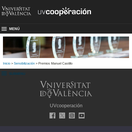
MENÚ
Inicio
>
Sensibilización
> Premios Manuel Castillo
SUBMENU
UVcooperación