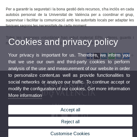
Per a garantir la seguretat i la bona gestió dels recursos, s'ha inclòs en cada
autobús personal de la Universitat de València per a coordinar el grup,
supervisar i facilitar la comunicació amb les autoritats locals per adaptar les
tasques segons les necessitats de cada moment.
Totes les persones voluntàries han rebut material EPIs, ulleres, guants i
Cookies and privacy policy
mascareta per a la seua protecció durant les tasques de neteja.
Your privacy is important for us. Therefore, we inform you
that we use our own and third-party cookies to perform
analysis of the use and measurement of our website in order
to personalize content,as well as provide functionalities to
social networks or analyze our traffic. To continue accept or
modify the configuration of our cookies. Get more information
More information
UVcooperation
Accept all
Reject all
Customise Cookies