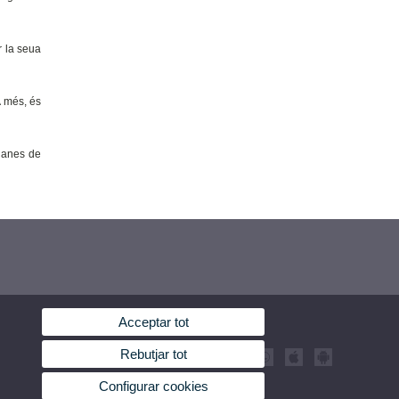
r la seua
A més, és
ganes de
Acceptar tot
Rebutjar tot
Configurar cookies