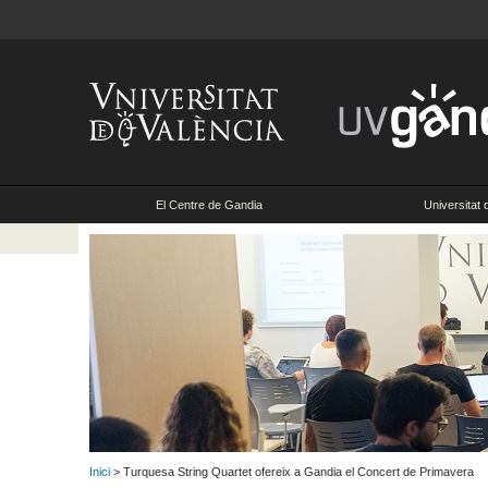
El Centre de Gandia
Universitat 
Inici
> Turquesa String Quartet ofereix a Gandia el Concert de Primavera