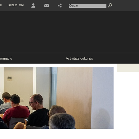
SH
DIRECTORI
ormació
Activitats culturals