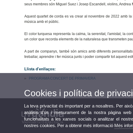
seus membres són Miguel Suez i Josep Escandell, violins, Andrea M
Aquest quartet de corda es va crear al novembre de 2022 amb la 
música amb el públic.
El color turquesa representa la calma, la serenitat, l'amistat, la c
un color que recorda elements de la naturalesa que transmeten pau i
A part de companys, també són amics amb diferents personalitat
treballar, aprendre i fer música junts i poder compartir tot aquest es
Llista d'enllaços:
PROGRAMA CONCERT DE PRIMAVERA
Cookies i política de privaci
La teva privacitat és important per a nosaltres. Per això
anàlisis d'ús i mesurament de la nostra pàgina web a
funcionalitats a les xarxes socials o analitzar el nostr
nostres cookies. Per a obtenir més informació
Més info