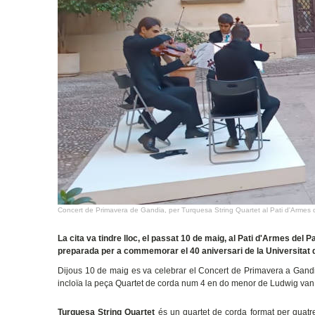
Concert de Primavera de Gandia, per Turquesa String Quartet al Pati d'Armes 
La cita va tindre lloc, el passat 10 de maig, al Pati d'Armes del 
preparada per a commemorar el 40 aniversari de la Universitat d
Dijous 10 de maig es va celebrar el Concert de Primavera a Gandi
incloïa la peça Quartet de corda num 4 en do menor de
Ludwig van
Turquesa String Quartet
és un quartet de corda format per quatr