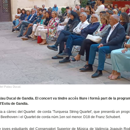
del Palau Ducal.
Palau Ducal de Gandia. El concert va tindre accés lliure i formà part de la progr
'Estiu de Gandia.
a a càrrec del Quartet de corda 'Turquesa String Quartet', que presentà un pro
 Beethoven
i el
Quartet de corda núm.1en sol menor. D18 de
Franz Schubert.
e joves estudiants del Conservatori Superior de Música de València Joaquín Rod