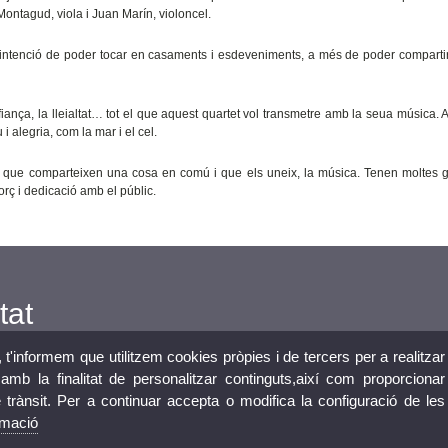
ontagud, viola i Juan Marín, violoncel.
intenció de poder tocar en casaments i esdeveniments, a més de poder comparti
onfiança, la lleialtat… tot el que aquest quartet vol transmetre amb la seua música. 
 alegria, com la mar i el cel.
s que comparteixen una cosa en comú i que els uneix, la música. Tenen moltes 
forç i dedicació amb el públic.
tat
, t'informem que utilitzem cookies pròpies i de tercers per a realitzar
mb la finalitat de personalitzar continguts,així com proporcionar
e trànsit. Per a continuar accepta o modifica la configuració de les
rmació