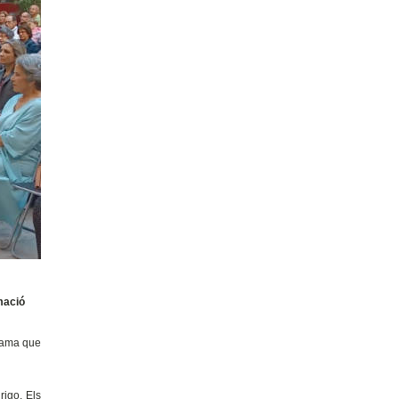
amació
grama que
rigo. Els