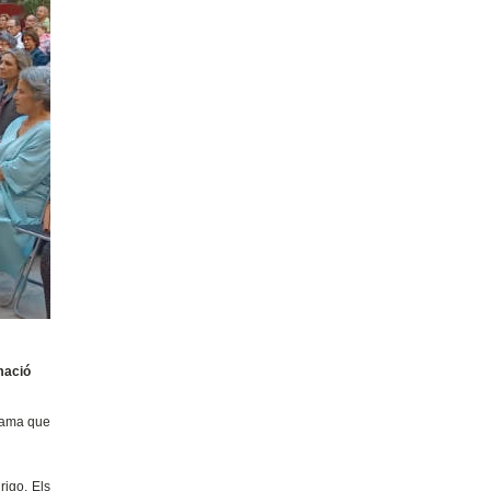
amació
grama que
rigo. Els