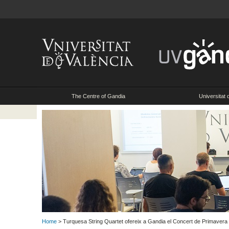
The Centre of Gandia
Universitat 
Home
> Turquesa String Quartet ofereix a Gandia el Concert de Primavera