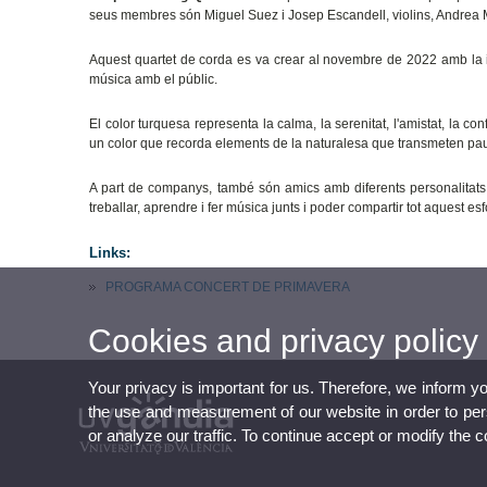
seus membres són Miguel Suez i Josep Escandell, violins, Andrea M
Aquest quartet de corda es va crear al novembre de 2022 amb la 
música amb el públic.
El color turquesa representa la calma, la serenitat, l'amistat, la c
un color que recorda elements de la naturalesa que transmeten pau i
A part de companys, també són amics amb diferents personalitat
treballar, aprendre i fer música junts i poder compartir tot aquest es
Links:
PROGRAMA CONCERT DE PRIMAVERA
Cookies and privacy policy
Your privacy is important for us. Therefore, we inform y
the use and measurement of our website in order to perso
or analyze our traffic. To continue accept or modify the 