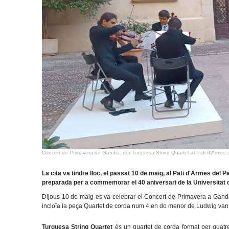
Concert de Primavera de Gandia, per Turquesa String Quartet al Pati d'Armes 
La cita va tindre lloc, el passat 10 de maig, al Pati d'Armes del 
preparada per a commemorar el 40 aniversari de la Universitat d
Dijous 10 de maig es va celebrar el Concert de Primavera a Gandi
incloïa la peça Quartet de corda num 4 en do menor de
Ludwig van
Turquesa String Quartet
és un quartet de corda format per quatr