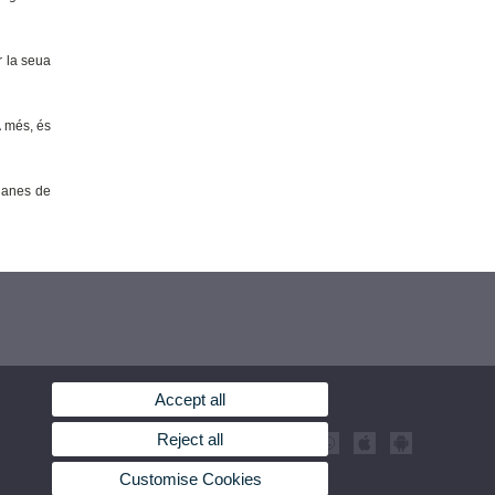
r la seua
A més, és
ganes de
Accept all
Reject all
Customise Cookies