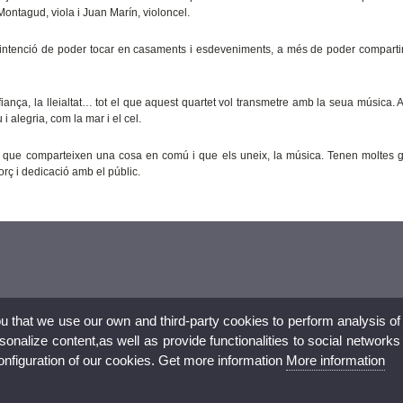
ontagud, viola i Juan Marín, violoncel.
intenció de poder tocar en casaments i esdeveniments, a més de poder comparti
onfiança, la lleialtat… tot el que aquest quartet vol transmetre amb la seua música. 
 alegria, com la mar i el cel.
s que comparteixen una cosa en comú i que els uneix, la música. Tenen moltes 
forç i dedicació amb el públic.
ou that we use our own and third-party cookies to perform analysis of
nalize content,as well as provide functionalities to social networks
configuration of our cookies. Get more information
More information