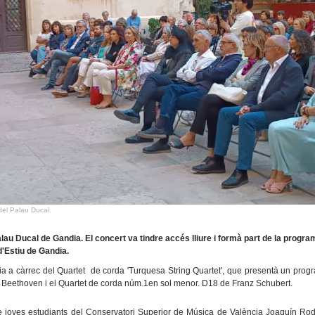
del Palau Ducal.
Palau Ducal de Gandia. El concert va tindre accés lliure i formà part de la progr
'Estiu de Gandia.
a a càrrec del Quartet de corda 'Turquesa String Quartet', que presentà un pro
 Beethoven
i el
Quartet de corda núm.1en sol menor. D18 de
Franz Schubert.
e joves estudiants del Conservatori Superior de Música de València Joaquín Rod