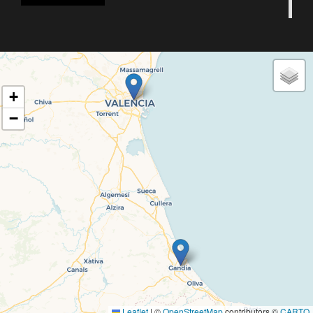
8M
+
Màster Benestar social i intervenció familiar
Gandia
−
Presentació propostes acadèmiques 43UEG
290: Carme Melo, directora acadèmica
d'UVgandia
Leaflet
|
©
OpenStreetMap
contributors ©
CARTO