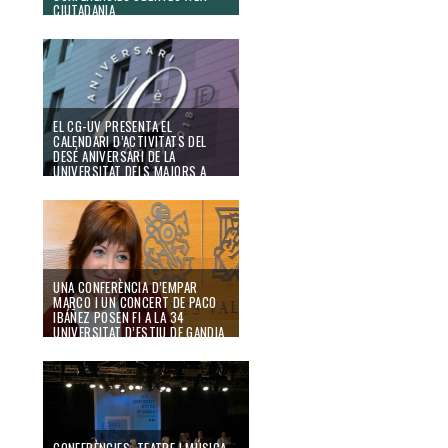
CIUTADANIA
10/10/18
EL CG-UV PRESENTA EL
CALENDARI D’ACTIVITATS DEL
DESÉ ANIVERSARI DE LA
UNIVERSITAT DELS MAJORS A
GANDIA
07/03/18
UNA CONFERÈNCIA D’EMPAR
MARCO I UN CONCERT DE PACO
IBÁÑEZ POSEN FI A LA 34
UNIVERSITAT D’ESTIU DE GANDIA
28/09/17
CONFERÈNCIES, TEATRE I MÚSICA