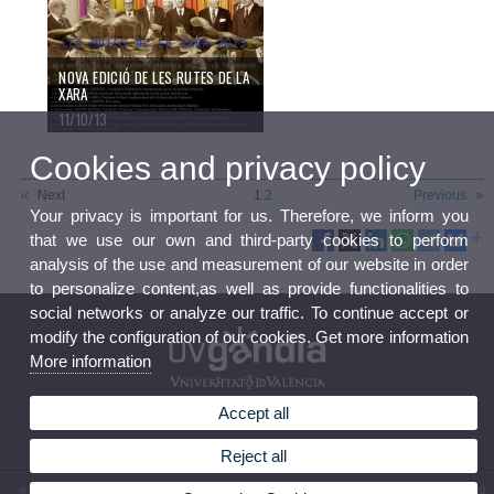
NOVA EDICIÓ DE LES RUTES DE LA
XARA
11/10/13
Cookies and privacy policy
Next
1
2
Previous
Your privacy is important for us. Therefore, we inform you
that we use our own and third-party cookies to perform
analysis of the use and measurement of our website in order
to personalize content,as well as provide functionalities to
social networks or analyze our traffic. To continue accept or
modify the configuration of our cookies. Get more information
More information
Accept all
Reject all
© 2026 UV. - UVGandia, Carrer Tossal, 8, 46701, Gandia (Valencia). Tel: (+34) 962 044 820