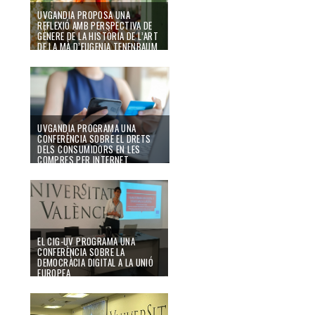
UVGANDIA PROPOSA UNA
REFLEXIÓ AMB PERSPECTIVA DE
GÈNERE DE LA HISTÒRIA DE L’ART
DE LA MÀ D’EUGENIA TENENBAUM
15/12/25
UVGANDIA PROGRAMA UNA
CONFERÈNCIA SOBRE EL DRETS
DELS CONSUMIDORS EN LES
COMPRES PER INTERNET
05/02/25
EL CIG-UV PROGRAMA UNA
CONFERÈNCIA SOBRE LA
DEMOCRÀCIA DIGITAL A LA UNIÓ
EUROPEA
15/11/23