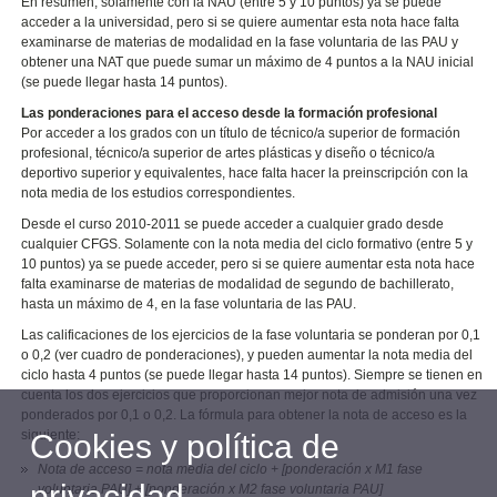
En resumen, solamente con la NAU (entre 5 y 10 puntos) ya se puede
acceder a la universidad, pero si se quiere aumentar esta nota hace falta
examinarse de materias de modalidad en la fase voluntaria de las PAU y
obtener una NAT que puede sumar un máximo de 4 puntos a la NAU inicial
(se puede llegar hasta 14 puntos).
Las ponderaciones para el acceso desde la formación profesional
Por acceder a los grados con un título de técnico/a superior de formación
profesional, técnico/a superior de artes plásticas y diseño o técnico/a
deportivo superior y equivalentes, hace falta hacer la preinscripción con la
nota media de los estudios correspondientes.
Desde el curso 2010-2011 se puede acceder a cualquier grado desde
cualquier CFGS. Solamente con la nota media del ciclo formativo (entre 5 y
10 puntos) ya se puede acceder, pero si se quiere aumentar esta nota hace
falta examinarse de materias de modalidad de segundo de bachillerato,
hasta un máximo de 4, en la fase voluntaria de las PAU.
Las calificaciones de los ejercicios de la fase voluntaria se ponderan por 0,1
o 0,2 (ver cuadro de ponderaciones), y pueden aumentar la nota media del
ciclo hasta 4 puntos (se puede llegar hasta 14 puntos). Siempre se tienen en
cuenta los dos ejercicios que proporcionan mejor nota de admisión una vez
ponderados por 0,1 o 0,2. La fórmula para obtener la nota de acceso es la
siguiente:
Cookies y política de
Nota de acceso = nota media del ciclo + [ponderación x M1 fase
privacidad
voluntaria PAU] + [ponderación x M2 fase voluntaria PAU]