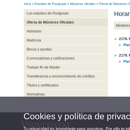
Inicio
>
Estudios de Postgrado
>
Másteres oficiales
>
Oferta de Másteres Of
Horar
Los estudios de Postgrado
Oferta de Másteres Oficiales
Mástere
Admisión
2178. 
Matrícula
Pla
Becas y ayudas
2179. 
Convocatorias y calificaciones
Pla
Trabajo fin de Máster
Transferencia y reconocimiento de créditos
Títulos y certificados
Normativas
Cookies y política de priva
Tu privacidad es importante para nosotros. Por ello te i