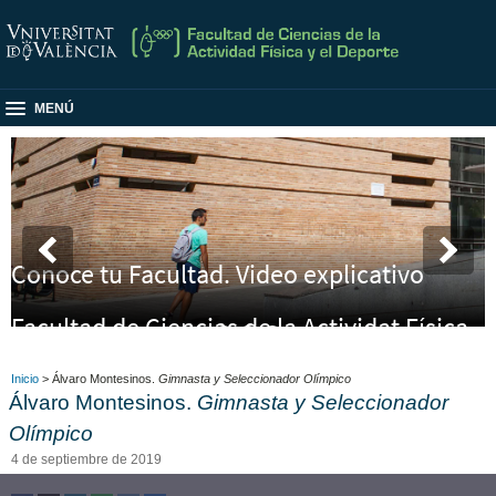
MENÚ
Conoce tu Facultad. Video explicativo
Facultad de Ciencias de la Actividat Física
y el Deporte
Inicio
> Álvaro Montesinos.
Gimnasta y Seleccionador Olímpico
Álvaro Montesinos.
Gimnasta y Seleccionador
Olímpico
4 de septiembre de 2019