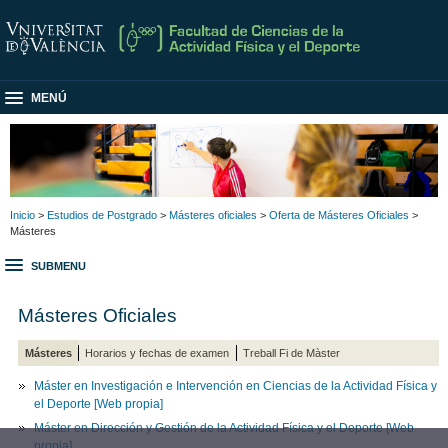
MENÚ
Inicio
>
Estudios de Postgrado
>
Másteres oficiales
>
Oferta de Másteres Oficiales
>
Másteres
SUBMENU
Másteres Oficiales
Másteres
Horarios y fechas de examen
Treball Fi de Màster
Máster en Investigación e Intervención en Ciencias de la Actividad Física y
el Deporte
[Web propia]
Máster en Dirección y Gestión de la Actividad Física y el Deporte
[Web
propia]