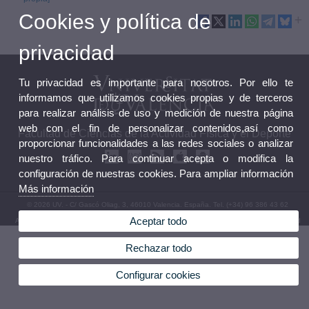
Cookies y política de
privacidad
Tu privacidad es importante para nosotros. Por ello te
informamos que utilizamos cookies propias y de terceros
para realizar análisis de uso y medición de nuestra página
web con el fin de personalizar contenidos,así como
Facultad de Ciencias de la Actividad Física y el Deporte
proporcionar funcionalidades a las redes sociales o analizar
nuestro tráfico. Para continuar acepta o modifica la
configuración de nuestras cookies. Para ampliar información
Más información
© 2026 UV. - C/ Gascó Oliag, 3, 46010 Valencia. España. Tel. (+34) 96 386 43 62
Aceptar todo
Aviso legal
|
Accesibilidad
|
Política privacidad
|
Cookies
|
Transparencia
|
Buzón Facultad
Rechazar todo
Configurar cookies