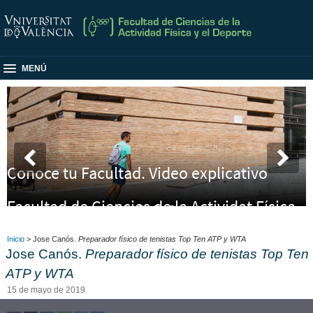
MENÚ
Conoce tu Facultad. Video explicativo
Facultad de Ciencias de la Actividat Física
y el Deporte
Inicio
> Jose Canós.
Preparador físico de tenistas Top Ten ATP y WTA
Jose Canós.
Preparador físico de tenistas Top Ten
ATP y WTA
15 de mayo de 2019