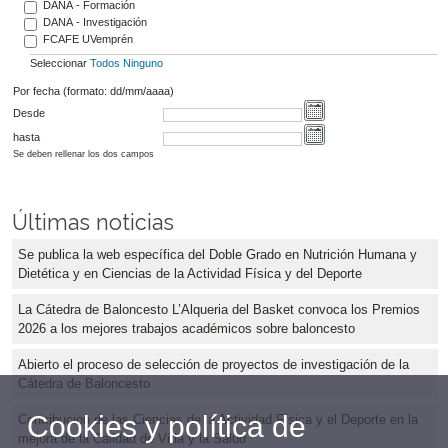
DANA - Formación
DANA - Investigación
FCAFE UVemprén
Seleccionar
Todos
Ninguno
Por fecha (formato: dd/mm/aaaa)
Desde
hasta
Se deben rellenar los dos campos
Últimas noticias
Se publica la web específica del Doble Grado en Nutrición Humana y
Dietética y en Ciencias de la Actividad Física y del Deporte
La Cátedra de Baloncesto L’Alqueria del Basket convoca los Premios
2026 a los mejores trabajos académicos sobre baloncesto
Abierto el proceso de selección de proyectos de investigación de la
Cátedra de Baloncesto
Cookies y política de
Contribucion de las Ciencias de la Actividad Física y el Deporte en la
mejora de la Calidad de Vida y la Salud