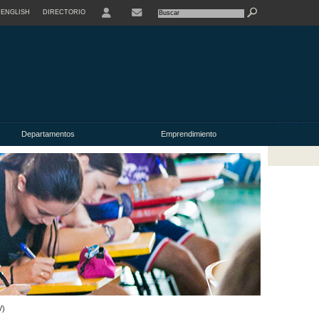
ENGLISH
DIRECTORIO
USER
Departamentos
Emprendimiento
V)