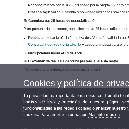
Reconocimiento por la UV:
Certificado por la propia UV para es
Proceso Ágil:
Valida tu talento resolviendo dos casos prácticos t
📚
Completa tus 25 horas de especialización
Para presentarte al examen, necesitas sumar 25 horas adicionales
Puedes consultar la oferta formativa de UVemprén validada p
Consulta la convocatoria abierta
y asegura tu plaza para el p
📌
Inscripciones hasta el 14 de abril.
📝 El
examen
se realizará de forma presencial el
6 de mayo.
¡No dejes que tu esfuerzo se quede sin certificar!
Cookies y política de priva
Tu privacidad es importante para nosotros. Por ello te i
análisis de uso y medición de nuestra página web
funcionalidades a las redes sociales o analizar nuestro 
Facultad de Ciencias de
cookies. Para ampliar información
Más información
© 2026 UV. - C/ Gascó Oliag, 3, 46010 Valencia. España. Tel. (+34) 96 386 43 6