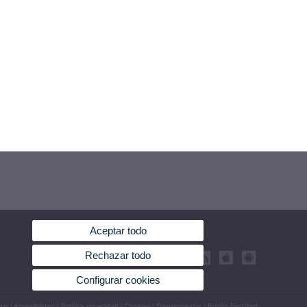
Aceptar todo
Rechazar todo
Configurar cookies
gal
|
Accesibilidad
|
Política privacidad
|
Cookies
|
Transparencia
|
Buzón Facultad