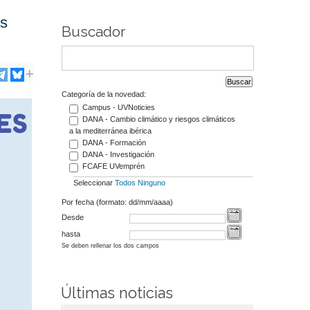
es
Buscador
Categoría de la novedad:
Campus - UVNoticies
DANA - Cambio climático y riesgos climáticos
a la mediterránea ibérica
DANA - Formación
DANA - Investigación
FCAFE UVemprén
Seleccionar
Todos
Ninguno
Por fecha (formato: dd/mm/aaaa)
Desde
hasta
Se deben rellenar los dos campos
Últimas noticias