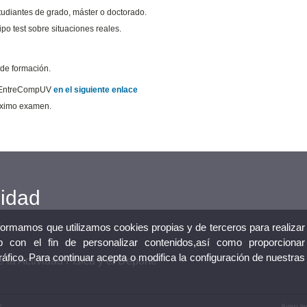
tudiantes de grado, máster o doctorado.
ipo test sobre situaciones reales.
 de formación.
or EntreCompUV
en el siguiente enlace
róximo examen.
cidad
nformamos que utilizamos cookies propias y de terceros para realizar
 con el fin de personalizar contenidos,así como proporcionar
tráfico. Para continuar acepta o modifica la configuración de nuestras
 la Actividad Física y el Deporte
2
Aviso le