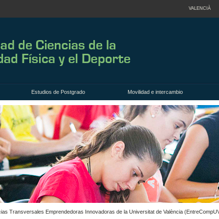
VALENCIÀ
Estudios de Postgrado
Movilidad e intercambio
ncias Transversales Emprendedoras Innovadoras de la Universitat de València (EntreCompU