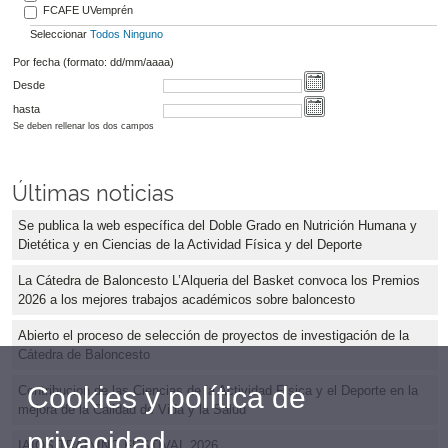
FCAFE UVemprén
Seleccionar
Todos
Ninguno
Por fecha (formato: dd/mm/aaaa)
Desde
hasta
Se deben rellenar los dos campos
Últimas noticias
Se publica la web específica del Doble Grado en Nutrición Humana y
Dietética y en Ciencias de la Actividad Física y del Deporte
La Cátedra de Baloncesto L’Alqueria del Basket convoca los Premios
2026 a los mejores trabajos académicos sobre baloncesto
Abierto el proceso de selección de proyectos de investigación de la
Cátedra de Baloncesto
Cookies y política de
Contribucion de las Ciencias de la Actividad Física y el Deporte en la
mejora de la Calidad de Vida y la Salud
privacidad
IAIOS TRAINING FESTIVAL 2026