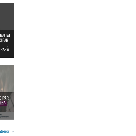
IANTAT
CIPAR
BRARÀ
CIPAR
INA
terior