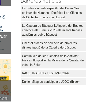
Darreres notícies
Es publica el web específic del Doble Grau
en Nutrició Humana i Dietètica i en Ciències
de l'Activitat Física i de l'Esport
La Càtedra de Bàsquet L’Alqueria del Basket
convoca els Premis 2026 als millors treballs
acadèmics sobre bàsquet
ES DE
Obert el procés de selecció de projectes
d'investigació de la Càtedra de Bàsquet
Contribucio de les Ciències de la Activitat
Física i l'Esport en la Millora de la Qualitat de
vida i la Salut
IAIOS TRAINING FESTIVAL 2026
Daniel Milagros participa als JJOO d'hivern
N
 DOTAT