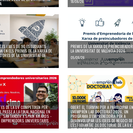
18/06/26
A
TES I MÉS DE 90 ESTUDIANTS
PREMIS DE LA XARXA DE PREINCUBADOR
N EN ELS PREMIS DE LA XARXA DE
LA UNIVERSITAT DE VALÈNCIA 2026
DORES DE LA UNIVERSITAT DE
05/06/26
TES DE LA UV COMPETIXEN PER
OBERT EL TERMINI PER A PARTICIPAR E
EL PASSE A LA FINAL NACIONAL EN
UVEMPRÉN LAB DOCTORAT 2026, UN
S "SANTANDER X SPAIN AWARDS -
PROGRAMA D'EMPRENEDORIA PER A
 EMPRENEDORS UNIVERSITARIS
DESENVOLUPAR LES IDEES DE NEGOCI DE
L'ESTUDIANTAT DE DOCTORAT DE LA UV
AMB 10.000 € EN AJUDES