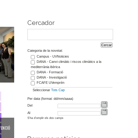
Cercador
Categoria de la novetat:
Campus - UVNoticies
DANA - Canvi climàtic i riscos climàtics a la
S
mediterrània ibèrica
DANA - Formació
DANA - Investigació
FCAFE UVemprén
Seleccionar
Tots
Cap
Per data (format: dd/mm/aaaa)
Del
Al
S'ha d'omplir els dos camps
VENCIÓ