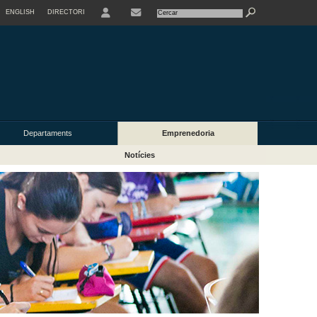
ENGLISH
DIRECTORI
USER
Departaments
Emprenedoria
Notícies