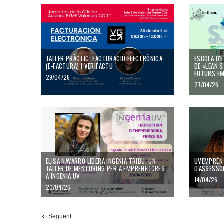
TALLER PRÀCTIC: FACTURACIÓ ELECTRÒNICA
ESCOLA D'
(E-FACTURA) I VERIFACTU
DE «LEAN 
FUTURS E
29/04/26
27/04/26
ELISA NAVARRO LIDERA INGENIA TRIBU, UN
UVEMPRÉN 
TALLER DE MENTORING PER A EMPRENEDORES
D'ASSESSO
A INGENIA UV
14/04/26
20/04/26
Següent