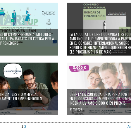
14/05/26
ESTIU D'EMPRENEDORIA: MÈTODES
LA FACULTAT DE DRET CONVIDA L’ESTUD
STARTUP» BASATS EN L'ÈTICA PER A
AMB INQUIETUD EMPRENEDORA A PARTI
MPRENEDORS
EN EL CONGRÉS INTERNACIONAL SOBRE
RONDES DE FINANÇAMENT, QUE SE CELE
ELS PRÒXIMS 7 I 8 DE MAIG
23/04/26
INICIA: SESSIÓ MENSUAL
OBERTA LA CONVOCATÒRIA PER A PARTI
RAMENT EN EMPRENEDORIA!
EN EL CONCURS D'EMPRENEDORIA FEMEN
INGENIA UV AMB 3.000 € EN PREMIS
31/03/26
1
2
An