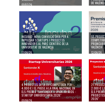
DE VALÈNCI
01/07/26
23/06/26
INCUBA2: NOVA CONVOCATÒRIA PER A
55 PROJEC
IMPULSAR STARTUPS I PROJECTES
COMPETIRA
INNOVADORS AL PARC CIENTÍFIC DE LA
PREINCUBA
UNIVERSITAT DE VALÈNCIA
VALÈNCIA
17/06/26
12/06/26
4 PROJECTES DE LA UV COMPETIXEN PER
21 PROJEC
4.000 € I EL PASSE A LA FINAL NACIONAL EN
2.000 € I 
ELS PREMIS "SANTANDER X SPAIN AWARDS -
ELS PREMI
STARTUP UNIVERSITÀRIA 2026"
PROJECTES
2026"
01/06/26
01/06/26