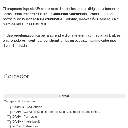
El programa
Ingenia UV
s'emmarca dins de les ajudes dirigides a fomentar
l'ecosistema emprenedor de la
Comunitat Valenciana,
i compta amb el
patrocini de la
Conselleria d'Indústria, Turisme, Innovació i Comerç
, en el
marc de les ajudes
EMENTI
.
✨
Una oportunitat única per a aprendre d'una referent, connectar amb altres
emprenedores i continuar construint juntes un ecosistema innovador més
divers i inclusiu.
Cercador
Categoria de la novetat:
Campus - UVNoticies
DANA - Canvi climàtic i riscos climàtics a la mediterrània ibèrica
DANA - Formació
DANA - Investigació
FCAFE UVemprén