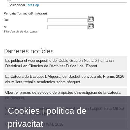
Seleccionar
Tots
Cap
Per data (format: dd/mm/aaaa)
Del
Al
S'ha d'omplir els dos camps
Darreres notícies
Es publica el web específic del Doble Grau en Nutrició Humana i
Dietètica i en Ciències de l'Activitat Física i de l'Esport
La Càtedra de Bàsquet L’Alqueria del Basket convoca els Premis 2026
als millors treballs acadèmics sobre bàsquet
Obert el procés de selecció de projectes d'investigació de la Càtedra
de Bàsquet
Cookies i política de
Contribucio de les Ciències de la Activitat Física i l'Esport en la Millora
de la Qualitat de vida i la Salut
privacitat
IAIOS TRAINING FESTIVAL 2026