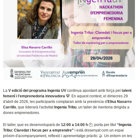
La
V edició del programa Ingenia UV
continua apostant amb força pel
talent
femení i l'emprenedoria innovadora
💡
. En aquest context, el dimecres 29
d'abril de 2026, les participants comptaran amb la presència d'
Elisa Navarro
Carrillo
, que liderarà l'activitat
Ingenia Tribu
, un taller de mentoria dirigida a
dones emprenedores.
El taller, que es desenvoluparà de
12:00 a 14:00 h
🕛
, porta per títol
“Ingenia
Tribu: Claredat i focus per a emprendre”
i està dissenyat com un espai
pròxim d'acompanyament, reflexió i aprenentatge pràctic
🤝
. Un entorn on les