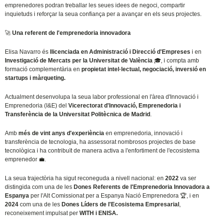
emprenedores podran treballar les seues idees de negoci, compartir
inquietuds i reforçar la seua confiança per a avançar en els seus projectes.
🚀
Una referent de l'emprenedoria innovadora
Elisa Navarro és
llicenciada en Administració i Direcció d'Empreses
i en
Investigació de Mercats per la Universitat de València
🎓
, i compta amb
formació complementària en
propietat intel·lectual, negociació, inversió en
startups i màrqueting.
Actualment desenvolupa la seua labor professional en l'àrea d'Innovació i
Emprenedoria (I&E) del
Vicerectorat d'Innovació, Emprenedoria i
Transferència de la Universitat Politècnica de Madrid
.
Amb
més de vint anys d'experiència
en emprenedoria, innovació i
transferència de tecnologia, ha assessorat nombrosos projectes de base
tecnològica i ha contribuït de manera activa a l'enfortiment de l'ecosistema
emprenedor
💼
.
La seua trajectòria ha sigut reconeguda a nivell nacional: en
2022
va ser
distingida com una de les
Dones Referents de l'Emprenedoria Innovadora a
Espanya
per l'Alt Comissionat per a Espanya Nació Emprenedora
🏆
, i en
2024
com una de les
Dones Líders de l'Ecosistema Empresarial
,
reconeixement impulsat per
WITH i ENISA.