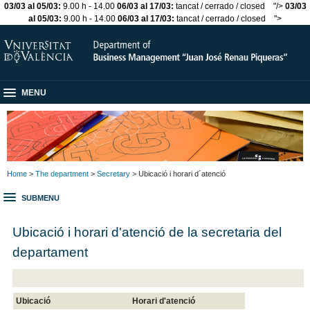
03/03 al 05/03:
9.00 h - 14.00
06/03 al 17/03:
tancat / cerrado / closed
"/>
03/03
al 05/03:
9.00 h - 14.00
06/03 al 17/03:
tancat / cerrado / closed
">
MENU
Home
>
The department
>
Secretary
> Ubicació i horari d´atenció
SUBMENU
Ubicació i horari d'atenció de la secretaria del
departament
Ubicació
Horari d'atenció