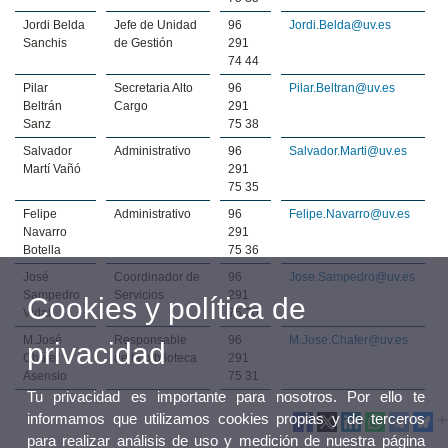
Jordi Belda
Jefe de Unidad
96
Jordi.Belda@uv.es
Sanchis
de Gestión
291
74 44
Pilar
Secretaria Alto
96
Pilar.Beltran@uv.es
Beltrán
Cargo
291
Sanz
75 38
Salvador
Administrativo
96
Salvador.Marti@uv.es
Martí Vañó
291
75 35
Felipe
Administrativo
96
Felipe.Navarro@uv.es
Navarro
291
Botella
75 36
José
Coordinador de
96
Jose.Sampedro@uv.es
Sampedro
Servicios
291
Cookies y política de
Vidal
75 30
M.José
Responsable
96
M.Jose.Chafer
@uv.es
privacidad
Cháfer
de la biblioteca
291
Asensio
75 31
Tu privacidad es importante para nosotros. Por ello te
informamos que utilizamos cookies propias y de terceros
para realizar análisis de uso y medición de nuestra página