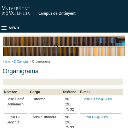
MENÚ
Inicio
>
El Campus
> Organigrama
Organigrama
Nombre
Cargo
Teléfono
E-mail
José Cantó
Director
96
Jose.Canto@uv.es
Doménech
291
75 32
Lucía Gil
Administradora
96
Lucia.Gil@uv.es
Sánchiz
291
75 33