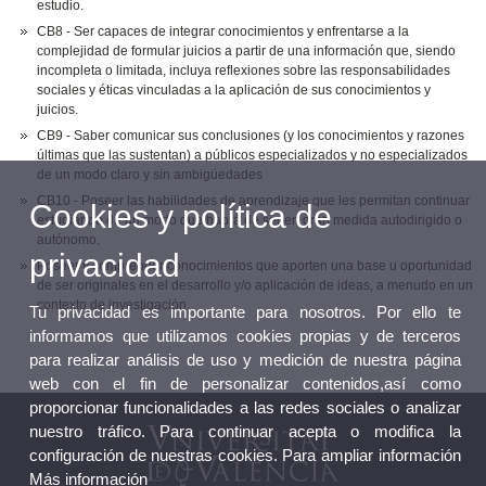
estudio.
CB8 - Ser capaces de integrar conocimientos y enfrentarse a la
complejidad de formular juicios a partir de una información que, siendo
incompleta o limitada, incluya reflexiones sobre las responsabilidades
sociales y éticas vinculadas a la aplicación de sus conocimientos y
juicios.
CB9 - Saber comunicar sus conclusiones (y los conocimientos y razones
últimas que las sustentan) a públicos especializados y no especializados
de un modo claro y sin ambigüedades
CB10 - Poseer las habilidades de aprendizaje que les permitan continuar
Cookies y política de
estudiando de un modo que habrá de ser en gran medida autodirigido o
autónomo.
privacidad
Poseer y comprender conocimientos que aporten una base u oportunidad
de ser originales en el desarrollo y/o aplicación de ideas, a menudo en un
contexto de investigación.
Tu privacidad es importante para nosotros. Por ello te
informamos que utilizamos cookies propias y de terceros
para realizar análisis de uso y medición de nuestra página
web con el fin de personalizar contenidos,así como
proporcionar funcionalidades a las redes sociales o analizar
nuestro tráfico. Para continuar acepta o modifica la
configuración de nuestras cookies. Para ampliar información
Más información