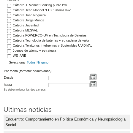
Cátedra J. Monnet Banking public law
Cátedra Jean Monnet "EU Customs law"
Cátedra Joan Noguera
Cátedra Jorge Muñoz
Cátedra Juventud
Cátedra MESVAL
Cátedra POWERCO-UV en Tecnología de Baterías
Cátedra Tecnología de baterías y su cadena de valor
Cátedra Territorios Inteligentes y Sostenibles UV-DIVAL
Juegos de talento y estrategia
WE_ARE
Seleccionar
Todos
Ninguno
Por fecha (formato: dd/mm/aaaa)
Desde
hasta
Se deben rellenar los dos campos
Últimas noticias
Encuentro: Comportamiento en Política Económica y Neuropsicología
Social