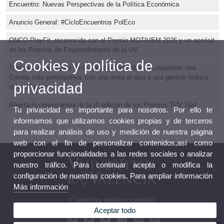
Encuentro: Nuevas Perspectivas de la Política Económica
Anuncio General: #CicloEncuentros PolEco
ONCO-PlayFit, reconocido con el Premio MOTIVEM 2026 y un accésit
en los Premios de Emprendimiento de la UV
Cookies y política de
Tres nuevos estudios de la Cátedra Joan Noguera muestran una
Gandia más participativa, con una renta al alza y una gestión hídrica
privacidad
más eficiente
Abierta la convocatoria de la III edición de los Premios TUV Süd
Tu privacidad es importante para nosotros. Por ello te
informamos que utilizamos cookies propias y de terceros
para realizar análisis de uso y medición de nuestra página
web con el fin de personalizar contenidos,así como
proporcionar funcionalidades a las redes sociales o analizar
nuestro tráfico. Para continuar acepta o modifica la
configuración de nuestras cookies. Para ampliar información
Más información
Cátedras institucionales
Aceptar todo