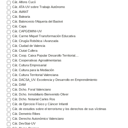
Cát. Alfons Cucó
Cát. ATA-UV sobre Trabajo Autónomo
Cát. AVANT
Cát. Balearia
Cát. Baloncesto l'Alqueria del Basket
Cát. Capa
Cát. CAPGEMINI-UV
Cát. Carme Miquel Transformación Educativa
Cát. Cirugía Robótica i Avanzada
Cát. Ciudad de Valencia
Cát. Ciutat Cullera
Cát. Coop. Caixa Popular Desarollo Territorial....
Cát. Cooperativas Agroalimentarias
Cát. Cultura Empresarial
Cát. Cultura para la Mediación
Cát. Cultura Territorial Valenciana
Cát. DACSA_UV. Excelencia y Desarrollo en Emprendimiento
Cát. DAM
Cát. Dcho. Foral Valenciano
Cát. Dcho. Inmobiliario Bienvenido Oliver
Cát. Dcho. Notarial Carles Ros
Cát. de Ejercicio Físico y Cáncer Infantil
Cát. de estudios sobre el terrorismo y los derechos de sus víctimas
Cát. Demetrio Ribes
Cát. Derecho Autonómico Valenciano
Cát. DevStat-UV