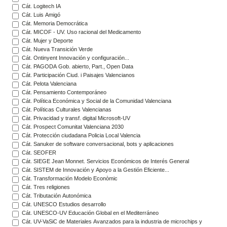
Cát. Logitech IA
Cát. Luis Amigó
Cát. Memoria Democrática
Cát. MICOF - UV. Uso racional del Medicamento
Cát. Mujer y Deporte
Cát. Nueva Transición Verde
Cát. Ontinyent Innovación y configuración...
Cát. PAGODA Gob. abierto, Part., Open Data
Cát. Participación Ciud. i Paisajes Valencianos
Cát. Pelota Valenciana
Cát. Pensamiento Contemporáneo
Cát. Política Económica y Social de la Comunidad Valenciana
Cát. Políticas Culturales Valencianas
Càt. Privacidad y transf. digital Microsoft-UV
Cát. Prospect Comunitat Valenciana 2030
Cát. Protección ciudadana Policia Local Valencia
Cát. Sanuker de software conversacional, bots y aplicaciones
Cát. SEOFER
Cát. SIEGE Jean Monnet. Servicios Económicos de Interés General
Cát. SISTEM de Innovación y Apoyo a la Gestión Eficiente...
Cát. Transformación Modelo Econòmic
Cát. Tres religiones
Cát. Tributación Autonómica
Cát. UNESCO Estudios desarrollo
Cát. UNESCO-UV Educación Global en el Mediterráneo
Cát. UV-VaSiC de Materiales Avanzados para la industria de microchips y