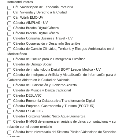
semiconductores
Cát. Valenciaport de Economía Portuaria
Cát. Vivienda y Derecho a la Ciudad
Cát. Würth EMC-UV
Cátedra AIMPLAS - UV
Cátedra Brecha Digital Género
Cátedra Brecha Digital Género
Cátedra Consultia Business Travel - UV
Cátedra Cooperación y Desarrollo Sostenible
Cátedra de Cambio Climático, Territorio y Riesgos Ambientales en el
Mediterráneo
Cátedra de Cultura para la Emergencia Climática
Cátedra de Diálogo Social
Cátedra de Implantología Digital BOPT Leader Medica - UV
Cátedra de Inteligencia Artificial y Visualización de Información para el
Gobierno Abierto en la Ciudad de Valencia
Cátedra de Ludificación y Gobierno Abierto
Cátedra de Música y Danza tradicional
Cátedra DEBLANC
Cátedra Economía Colaborativa Transformación Digital
Cátedra Empresa, Gastronomía y Turismo (ECOTUR)
Cátedra ESPACIOS
Cátedra Horizonte Verde: Nexo Agua-Bioenergía
Cátedra IHMGS de empresa en análisis de datos computacional y su
relación con el sector terciario
Cátedra Interuniversitaria del Sistema Público Valenciano de Servicios
Sociales