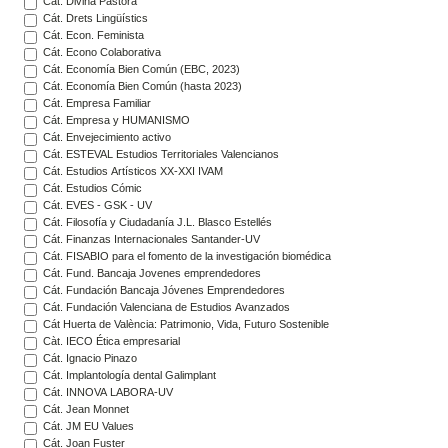
Cát. Divina Pastora
Cát. Drets Lingüístics
Cát. Econ. Feminista
Cát. Econo Colaborativa
Cát. Economía Bien Común (EBC, 2023)
Cát. Economía Bien Común (hasta 2023)
Cát. Empresa Familiar
Cát. Empresa y HUMANISMO
Cát. Envejecimiento activo
Cát. ESTEVAL Estudios Territoriales Valencianos
Cát. Estudios Artísticos XX-XXI IVAM
Cát. Estudios Cómic
Cát. EVES - GSK - UV
Cát. Filosofía y Ciudadanía J.L. Blasco Estellés
Cát. Finanzas Internacionales Santander-UV
Cát. FISABIO para el fomento de la investigación biomédica
Cát. Fund. Bancaja Jovenes emprendedores
Cát. Fundación Bancaja Jóvenes Emprendedores
Cát. Fundación Valenciana de Estudios Avanzados
Cát Huerta de València: Patrimonio, Vida, Futuro Sostenible
Càt. IECO Ética empresarial
Cát. Ignacio Pinazo
Cát. Implantología dental Galimplant
Cát. INNOVA LABORA-UV
Cát. Jean Monnet
Cát. JM EU Values
Cát. Joan Fuster