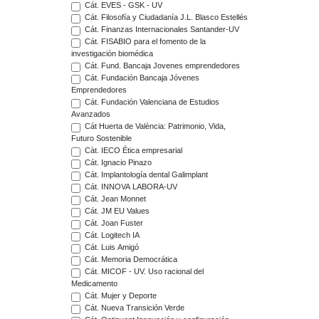
Cát. EVES - GSK - UV
Cát. Filosofía y Ciudadanía J.L. Blasco Estellés
Cát. Finanzas Internacionales Santander-UV
Cát. FISABIO para el fomento de la
investigación biomédica
Cát. Fund. Bancaja Jovenes emprendedores
Cát. Fundación Bancaja Jóvenes
Emprendedores
Cát. Fundación Valenciana de Estudios
Avanzados
Cát Huerta de València: Patrimonio, Vida,
Futuro Sostenible
Càt. IECO Ética empresarial
Cát. Ignacio Pinazo
Cát. Implantología dental Galimplant
Cát. INNOVA LABORA-UV
Cát. Jean Monnet
Cát. JM EU Values
Cát. Joan Fuster
Cát. Logitech IA
Cát. Luis Amigó
Cát. Memoria Democrática
Cát. MICOF - UV. Uso racional del
Medicamento
Cát. Mujer y Deporte
Cát. Nueva Transición Verde