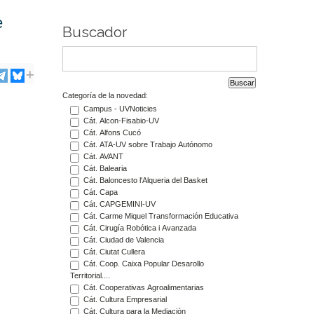
e
Buscador
Categoría de la novedad:
Campus - UVNoticies
Cát. Alcon-Fisabio-UV
Cát. Alfons Cucó
Cát. ATA-UV sobre Trabajo Autónomo
Cát. AVANT
Cát. Balearia
Cát. Baloncesto l'Alqueria del Basket
Cát. Capa
Cát. CAPGEMINI-UV
Cát. Carme Miquel Transformación Educativa
Cát. Cirugía Robótica i Avanzada
Cát. Ciudad de Valencia
Cát. Ciutat Cullera
Cát. Coop. Caixa Popular Desarollo
Territorial....
Cát. Cooperativas Agroalimentarias
Cát. Cultura Empresarial
Cát. Cultura para la Mediación