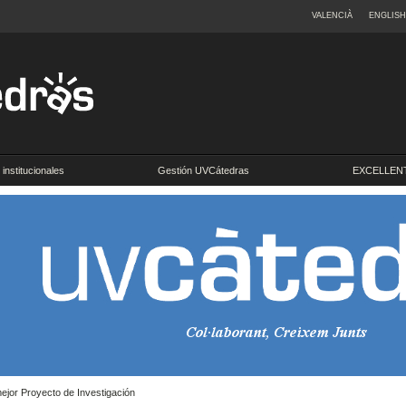
VALENCIÀ
ENGLISH
institucionales
Gestión UVCátedras
EXCELLENT
jor Proyecto de Investigación