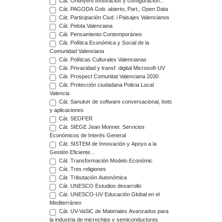
Cát. Ontinyent Innovación y configuración...
Cát. PAGODA Gob. abierto, Part., Open Data
Cát. Participación Ciud. i Paisajes Valencianos
Cát. Pelota Valenciana
Cát. Pensamiento Contemporáneo
Cát. Política Económica y Social de la
Comunidad Valenciana
Cát. Políticas Culturales Valencianas
Càt. Privacidad y transf. digital Microsoft-UV
Cát. Prospect Comunitat Valenciana 2030
Cát. Protección ciudadana Policia Local
Valencia
Cát. Sanuker de software conversacional, bots
y aplicaciones
Cát. SEOFER
Cát. SIEGE Jean Monnet. Servicios
Económicos de Interés General
Cát. SISTEM de Innovación y Apoyo a la
Gestión Eficiente...
Cát. Transformación Modelo Econòmic
Cát. Tres religiones
Cát. Tributación Autonómica
Cát. UNESCO Estudios desarrollo
Cát. UNESCO-UV Educación Global en el
Mediterráneo
Cát. UV-VaSiC de Materiales Avanzados para
la industria de microchips y semiconductores