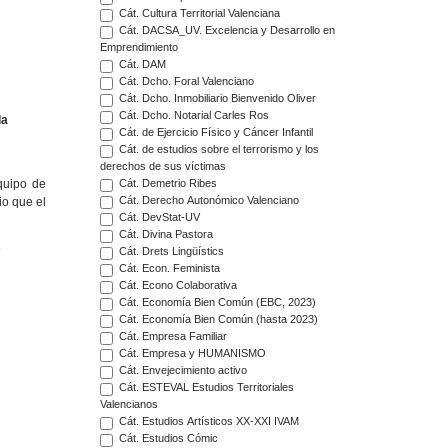
Cát. Cultura Territorial Valenciana
Cát. DACSA_UV. Excelencia y Desarrollo en
Emprendimiento
Cát. DAM
Cát. Dcho. Foral Valenciano
Cát. Dcho. Inmobiliario Bienvenido Oliver
Cát. Dcho. Notarial Carles Ros
la
Cát. de Ejercicio Físico y Cáncer Infantil
Cát. de estudios sobre el terrorismo y los
derechos de sus víctimas
quipo de
Cát. Demetrio Ribes
Cát. Derecho Autonómico Valenciano
io que el
Cát. DevStat-UV
Cát. Divina Pastora
e
Cát. Drets Lingüístics
Cát. Econ. Feminista
Cát. Econo Colaborativa
Cát. Economía Bien Común (EBC, 2023)
Cát. Economía Bien Común (hasta 2023)
Cát. Empresa Familiar
Cát. Empresa y HUMANISMO
Cát. Envejecimiento activo
Cát. ESTEVAL Estudios Territoriales
Valencianos
Cát. Estudios Artísticos XX-XXI IVAM
Cát. Estudios Cómic