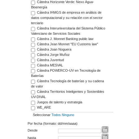
Cátedra Horizonte Verde: Nexo Agua-
Bioenergía
Cátedra IHMGS de empresa en análisis de
datos computacional y su relación con el sector
terciario
Cátedra Interuniversitaria del Sistema Público
Valenciano de Servicios Sociales
Cátedra J. Monnet Banking public law
Cátedra Jean Monnet "EU Customs law"
Cátedra Joan Noguera
Cátedra Jorge Muñoz
Cátedra Juventud
Cátedra MESVAL
Cátedra POWERCO-UV en Tecnología de
Baterías
Cátedra Tecnología de baterías y su cadena
de valor
Cátedra Territorios Inteligentes y Sostenibles
UV-DIVAL
Juegos de talento y estrategia
WE_ARE
Seleccionar
Todos
Ninguno
Por fecha (formato: dd/mm/aaaa)
Desde
hasta