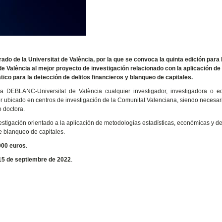
do de la Universitat de València, por la que se convoca la quinta edición para 
 València al mejor proyecto de investigación relacionado con la aplicación de
co para la detección de delitos financieros y blanqueo de capitales.
a DEBLANC-Universitat de València cualquier investigador, investigadora o e
or ubicado en centros de investigación de la Comunitat Valenciana, siendo necesar
o doctora.
estigación orientado a la aplicación de metodologías estadísticas, económicas y d
de blanqueo de capitales.
000 euros
.
 15 de septiembre de 2022
.