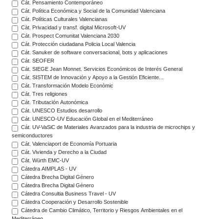
Cát. Pensamiento Contemporáneo
Cát. Política Económica y Social de la Comunidad Valenciana
Cát. Políticas Culturales Valencianas
Càt. Privacidad y transf. digital Microsoft-UV
Cát. Prospect Comunitat Valenciana 2030
Cát. Protección ciudadana Policia Local Valencia
Cát. Sanuker de software conversacional, bots y aplicaciones
Cát. SEOFER
Cát. SIEGE Jean Monnet. Servicios Económicos de Interés General
Cát. SISTEM de Innovación y Apoyo a la Gestión Eficiente...
Cát. Transformación Modelo Econòmic
Cát. Tres religiones
Cát. Tributación Autonómica
Cát. UNESCO Estudios desarrollo
Cát. UNESCO-UV Educación Global en el Mediterráneo
Cát. UV-VaSiC de Materiales Avanzados para la industria de microchips y
semiconductores
Cát. Valenciaport de Economía Portuaria
Cát. Vivienda y Derecho a la Ciudad
Cát. Würth EMC-UV
Cátedra AIMPLAS - UV
Cátedra Brecha Digital Género
Cátedra Brecha Digital Género
Cátedra Consultia Business Travel - UV
Cátedra Cooperación y Desarrollo Sostenible
Cátedra de Cambio Climático, Territorio y Riesgos Ambientales en el
Mediterráneo