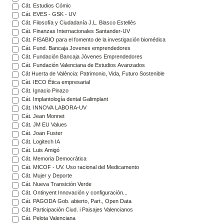
Cát. Estudios Cómic
Cát. EVES - GSK - UV
Cát. Filosofía y Ciudadanía J.L. Blasco Estellés
Cát. Finanzas Internacionales Santander-UV
Cát. FISABIO para el fomento de la investigación biomédica
Cát. Fund. Bancaja Jovenes emprendedores
Cát. Fundación Bancaja Jóvenes Emprendedores
Cát. Fundación Valenciana de Estudios Avanzados
Cát Huerta de València: Patrimonio, Vida, Futuro Sostenible
Càt. IECO Ética empresarial
Cát. Ignacio Pinazo
Cát. Implantología dental Galimplant
Cát. INNOVA LABORA-UV
Cát. Jean Monnet
Cát. JM EU Values
Cát. Joan Fuster
Cát. Logitech IA
Cát. Luis Amigó
Cát. Memoria Democrática
Cát. MICOF - UV. Uso racional del Medicamento
Cát. Mujer y Deporte
Cát. Nueva Transición Verde
Cát. Ontinyent Innovación y configuración...
Cát. PAGODA Gob. abierto, Part., Open Data
Cát. Participación Ciud. i Paisajes Valencianos
Cát. Pelota Valenciana