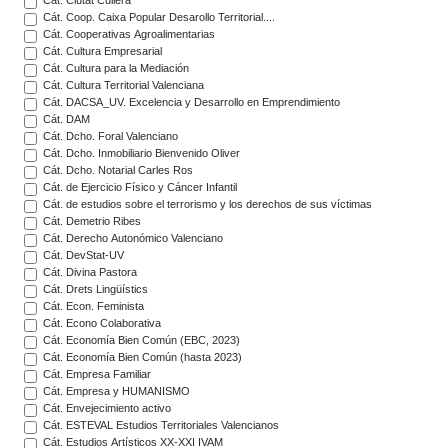
Cát. Coop. Caixa Popular Desarollo Territorial....
Cát. Cooperativas Agroalimentarias
Cát. Cultura Empresarial
Cát. Cultura para la Mediación
Cát. Cultura Territorial Valenciana
Cát. DACSA_UV. Excelencia y Desarrollo en Emprendimiento
Cát. DAM
Cát. Dcho. Foral Valenciano
Cát. Dcho. Inmobiliario Bienvenido Oliver
Cát. Dcho. Notarial Carles Ros
Cát. de Ejercicio Físico y Cáncer Infantil
Cát. de estudios sobre el terrorismo y los derechos de sus víctimas
Cát. Demetrio Ribes
Cát. Derecho Autonómico Valenciano
Cát. DevStat-UV
Cát. Divina Pastora
Cát. Drets Lingüístics
Cát. Econ. Feminista
Cát. Econo Colaborativa
Cát. Economía Bien Común (EBC, 2023)
Cát. Economía Bien Común (hasta 2023)
Cát. Empresa Familiar
Cát. Empresa y HUMANISMO
Cát. Envejecimiento activo
Cát. ESTEVAL Estudios Territoriales Valencianos
Cát. Estudios Artísticos XX-XXI IVAM