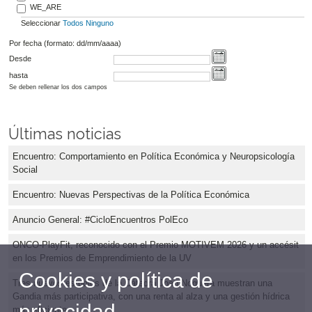
WE_ARE
Seleccionar
Todos
Ninguno
Por fecha (formato: dd/mm/aaaa)
Desde
hasta
Se deben rellenar los dos campos
Últimas noticias
Encuentro: Comportamiento en Política Económica y Neuropsicología
Social
Encuentro: Nuevas Perspectivas de la Política Económica
Anuncio General: #CicloEncuentros PolEco
ONCO-PlayFit, reconocido con el Premio MOTIVEM 2026 y un accésit
en los Premios de Emprendimiento de la UV
Cookies y política de
Tres nuevos estudios de la Cátedra Joan Noguera muestran una
Gandia más participativa, con una renta al alza y una gestión hídrica
privacidad
más eficiente