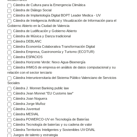
Cátedra de Cultura para la Emergencia Climática
Cátedra de Diálogo Social
Cátedra de Implantología Digital BOPT Leader Medica - UV
Cátedra de Inteligencia Artificial y Visualización de Información para el
Gobierno Abierto en la Ciudad de Valencia
Cátedra de Ludificación y Gobierno Abierto
Cátedra de Música y Danza tradicional
Cátedra DEBLANC
Cátedra Economía Colaborativa Transformación Digital
Cátedra Empresa, Gastronomía y Turismo (ECOTUR)
Cátedra ESPACIOS
Cátedra Horizonte Verde: Nexo Agua-Bioenergía
Cátedra IHMGS de empresa en análisis de datos computacional y su
relación con el sector terciario
Cátedra Interuniversitaria del Sistema Público Valenciano de Servicios
Sociales
Cátedra J. Monnet Banking public law
Cátedra Jean Monnet "EU Customs law"
Cátedra Joan Noguera
Cátedra Jorge Muñoz
Cátedra Juventud
Cátedra MESVAL
Cátedra POWERCO-UV en Tecnología de Baterías
Cátedra Tecnología de baterías y su cadena de valor
Cátedra Territorios Inteligentes y Sostenibles UV-DIVAL
Juegos de talento y estrategia