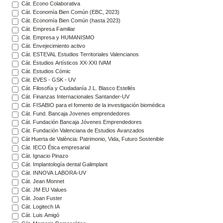
Cát. Econo Colaborativa
Cát. Economía Bien Común (EBC, 2023)
Cát. Economía Bien Común (hasta 2023)
Cát. Empresa Familiar
Cát. Empresa y HUMANISMO
Cát. Envejecimiento activo
Cát. ESTEVAL Estudios Territoriales Valencianos
Cát. Estudios Artísticos XX-XXI IVAM
Cát. Estudios Cómic
Cát. EVES - GSK - UV
Cát. Filosofía y Ciudadanía J.L. Blasco Estellés
Cát. Finanzas Internacionales Santander-UV
Cát. FISABIO para el fomento de la investigación biomédica
Cát. Fund. Bancaja Jovenes emprendedores
Cát. Fundación Bancaja Jóvenes Emprendedores
Cát. Fundación Valenciana de Estudios Avanzados
Cát Huerta de València: Patrimonio, Vida, Futuro Sostenible
Càt. IECO Ética empresarial
Cát. Ignacio Pinazo
Cát. Implantología dental Galimplant
Cát. INNOVA LABORA-UV
Cát. Jean Monnet
Cát. JM EU Values
Cát. Joan Fuster
Cát. Logitech IA
Cát. Luis Amigó