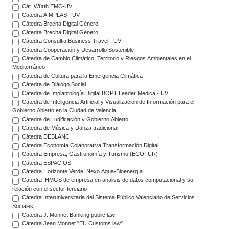
Cát. Würth EMC-UV
Cátedra AIMPLAS - UV
Cátedra Brecha Digital Género
Cátedra Brecha Digital Género
Cátedra Consultia Business Travel - UV
Cátedra Cooperación y Desarrollo Sostenible
Cátedra de Cambio Climático, Territorio y Riesgos Ambientales en el
Mediterráneo
Cátedra de Cultura para la Emergencia Climática
Cátedra de Diálogo Social
Cátedra de Implantología Digital BOPT Leader Medica - UV
Cátedra de Inteligencia Artificial y Visualización de Información para el
Gobierno Abierto en la Ciudad de Valencia
Cátedra de Ludificación y Gobierno Abierto
Cátedra de Música y Danza tradicional
Cátedra DEBLANC
Cátedra Economía Colaborativa Transformación Digital
Cátedra Empresa, Gastronomía y Turismo (ECOTUR)
Cátedra ESPACIOS
Cátedra Horizonte Verde: Nexo Agua-Bioenergía
Cátedra IHMGS de empresa en análisis de datos computacional y su
relación con el sector terciario
Cátedra Interuniversitaria del Sistema Público Valenciano de Servicios
Sociales
Cátedra J. Monnet Banking public law
Cátedra Jean Monnet "EU Customs law"