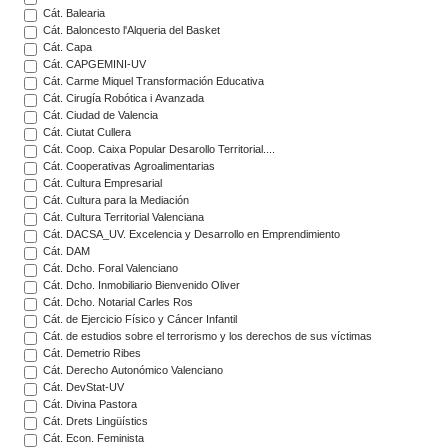
Cát. Balearia
Cát. Baloncesto l'Alqueria del Basket
Cát. Capa
Cát. CAPGEMINI-UV
Cát. Carme Miquel Transformación Educativa
Cát. Cirugía Robótica i Avanzada
Cát. Ciudad de Valencia
Cát. Ciutat Cullera
Cát. Coop. Caixa Popular Desarollo Territorial....
Cát. Cooperativas Agroalimentarias
Cát. Cultura Empresarial
Cát. Cultura para la Mediación
Cát. Cultura Territorial Valenciana
Cát. DACSA_UV. Excelencia y Desarrollo en Emprendimiento
Cát. DAM
Cát. Dcho. Foral Valenciano
Cát. Dcho. Inmobiliario Bienvenido Oliver
Cát. Dcho. Notarial Carles Ros
Cát. de Ejercicio Físico y Cáncer Infantil
Cát. de estudios sobre el terrorismo y los derechos de sus víctimas
Cát. Demetrio Ribes
Cát. Derecho Autonómico Valenciano
Cát. DevStat-UV
Cát. Divina Pastora
Cát. Drets Lingüístics
Cát. Econ. Feminista