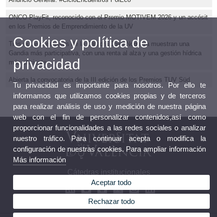
ONCO-PlayFit, reconocido con el Premio MOTIVEM 2026 y un accésit
en los Premios de Emprendimiento de la UV
Cookies y política de
Tres nuevos estudios de la Cátedra Joan Noguera muestran una
Gandia más participativa, con una renta al alza y una gestión hídrica
privacidad
más eficiente
Abierta la convocatoria de la III edición de los Premios TUV Süd
Tu privacidad es importante para nosotros. Por ello te
informamos que utilizamos cookies propias y de terceros
para realizar análisis de uso y medición de nuestra página
web con el fin de personalizar contenidos,así como
proporcionar funcionalidades a las redes sociales o analizar
nuestro tráfico. Para continuar acepta o modifica la
configuración de nuestras cookies. Para ampliar información
Más información
Cátedras institucionales
Aceptar todo
Rechazar todo