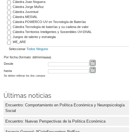
Cátedra Joan Noguera
Cátedra Jorge Muñoz
Cátedra Juventud
Cátedra MESVAL
Cátedra POWERCO-UV en Tecnología de Baterías
Cátedra Tecnología de baterías y su cadena de valor
Cátedra Territorios Inteligentes y Sostenibles UV-DIVAL
Juegos de talento y estrategia
WE_ARE
Seleccionar
Todos
Ninguno
Por fecha (formato: dd/mm/aaaa)
Desde
hasta
Se deben rellenar los dos campos
Últimas noticias
Encuentro: Comportamiento en Política Económica y Neuropsicología
Social
Encuentro: Nuevas Perspectivas de la Política Económica
Anuncio General: #CicloEncuentros PolEco