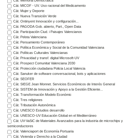
Cát. Memoria Democrática
Cát. MICOF - UV. Uso racional del Medicamento
Cát. Mujer y Deporte
Cát. Nueva Transición Verde
Cát. Ontinyent Innovación y configuración...
Cát. PAGODA Gob. abierto, Part., Open Data
Cát. Participación Ciud. i Paisajes Valencianos
Cát. Pelota Valenciana
Cát. Pensamiento Contemporáneo
Cát. Política Económica y Social de la Comunidad Valenciana
Cát. Políticas Culturales Valencianas
Càt. Privacidad y transf. digital Microsoft-UV
Cát. Prospect Comunitat Valenciana 2030
Cát. Protección ciudadana Policia Local Valencia
Cát. Sanuker de software conversacional, bots y aplicaciones
Cát. SEOFER
Cát. SIEGE Jean Monnet. Servicios Económicos de Interés General
Cát. SISTEM de Innovación y Apoyo a la Gestión Eficiente...
Cát. Transformación Modelo Econòmic
Cát. Tres religiones
Cát. Tributación Autonómica
Cát. UNESCO Estudios desarrollo
Cát. UNESCO-UV Educación Global en el Mediterráneo
Cát. UV-VaSiC de Materiales Avanzados para la industria de microchips y
semiconductores
Cát. Valenciaport de Economía Portuaria
Cát. Vivienda y Derecho a la Ciudad