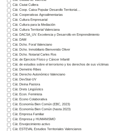
Cát. Ciutat Cullera
Cát. Coop. Caixa Popular Desarollo Territorial....
Cát. Cooperativas Agroalimentarias
Cát. Cultura Empresarial
Cát. Cultura para la Mediación
Cát. Cultura Territorial Valenciana
Cát. DACSA_UV. Excelencia y Desarrollo en Emprendimiento
Cát. DAM
Cát. Dcho. Foral Valenciano
Cát. Dcho. Inmobiliario Bienvenido Oliver
Cát. Dcho. Notarial Carles Ros
Cát. de Ejercicio Físico y Cáncer Infantil
Cát. de estudios sobre el terrorismo y los derechos de sus víctimas
Cát. Demetrio Ribes
Cát. Derecho Autonómico Valenciano
Cát. DevStat-UV
Cát. Divina Pastora
Cát. Drets Lingüístics
Cát. Econ. Feminista
Cát. Econo Colaborativa
Cát. Economía Bien Común (EBC, 2023)
Cát. Economía Bien Común (hasta 2023)
Cát. Empresa Familiar
Cát. Empresa y HUMANISMO
Cát. Envejecimiento activo
Cát. ESTEVAL Estudios Territoriales Valencianos