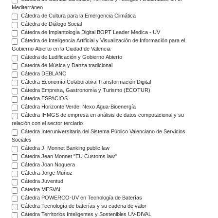
Mediterráneo
Cátedra de Cultura para la Emergencia Climática
Cátedra de Diálogo Social
Cátedra de Implantología Digital BOPT Leader Medica - UV
Cátedra de Inteligencia Artificial y Visualización de Información para el
Gobierno Abierto en la Ciudad de Valencia
Cátedra de Ludificación y Gobierno Abierto
Cátedra de Música y Danza tradicional
Cátedra DEBLANC
Cátedra Economía Colaborativa Transformación Digital
Cátedra Empresa, Gastronomía y Turismo (ECOTUR)
Cátedra ESPACIOS
Cátedra Horizonte Verde: Nexo Agua-Bioenergía
Cátedra IHMGS de empresa en análisis de datos computacional y su
relación con el sector terciario
Cátedra Interuniversitaria del Sistema Público Valenciano de Servicios
Sociales
Cátedra J. Monnet Banking public law
Cátedra Jean Monnet "EU Customs law"
Cátedra Joan Noguera
Cátedra Jorge Muñoz
Cátedra Juventud
Cátedra MESVAL
Cátedra POWERCO-UV en Tecnología de Baterías
Cátedra Tecnología de baterías y su cadena de valor
Cátedra Territorios Inteligentes y Sostenibles UV-DIVAL