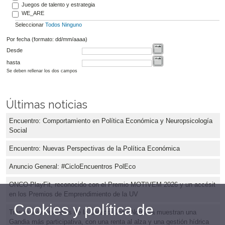
Juegos de talento y estrategia
WE_ARE
Seleccionar
Todos
Ninguno
Por fecha (formato: dd/mm/aaaa)
Desde
hasta
Se deben rellenar los dos campos
Últimas noticias
Encuentro: Comportamiento en Política Económica y Neuropsicología
Social
Encuentro: Nuevas Perspectivas de la Política Económica
Anuncio General: #CicloEncuentros PolEco
ONCO-PlayFit, reconocido con el Premio MOTIVEM 2026 y un accésit
en los Premios de Emprendimiento de la UV
Cookies y política de
Tres nuevos estudios de la Cátedra Joan Noguera muestran una
Gandia más participativa, con una renta al alza y una gestión hídrica