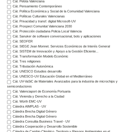
Cát. Pelota Valenciana
Cát. Pensamiento Contemporáneo
Cát. Política Económica y Social de la Comunidad Valenciana
Cát. Políticas Culturales Valencianas
Càt. Privacidad y transf. digital Microsoft-UV
Cát. Prospect Comunitat Valenciana 2030
Cát. Protección ciudadana Policia Local Valencia
Cát. Sanuker de software conversacional, bots y aplicaciones
Cát. SEOFER
Cát. SIEGE Jean Monnet. Servicios Económicos de Interés General
Cát. SISTEM de Innovación y Apoyo a la Gestión Eficiente...
Cát. Transformación Modelo Econòmic
Cát. Tres religiones
Cát. Tributación Autonómica
Cát. UNESCO Estudios desarrollo
Cát. UNESCO-UV Educación Global en el Mediterráneo
Cát. UV-VaSiC de Materiales Avanzados para la industria de microchips y
semiconductores
Cát. Valenciaport de Economía Portuaria
Cát. Vivienda y Derecho a la Ciudad
Cát. Würth EMC-UV
Cátedra AIMPLAS - UV
Cátedra Brecha Digital Género
Cátedra Brecha Digital Género
Cátedra Consultia Business Travel - UV
Cátedra Cooperación y Desarrollo Sostenible
Cátedra de Cambio Climático, Territorio y Riesgos Ambientales en el