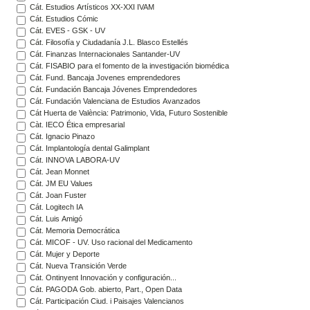
Cát. Estudios Artísticos XX-XXI IVAM
Cát. Estudios Cómic
Cát. EVES - GSK - UV
Cát. Filosofía y Ciudadanía J.L. Blasco Estellés
Cát. Finanzas Internacionales Santander-UV
Cát. FISABIO para el fomento de la investigación biomédica
Cát. Fund. Bancaja Jovenes emprendedores
Cát. Fundación Bancaja Jóvenes Emprendedores
Cát. Fundación Valenciana de Estudios Avanzados
Cát Huerta de València: Patrimonio, Vida, Futuro Sostenible
Càt. IECO Ética empresarial
Cát. Ignacio Pinazo
Cát. Implantología dental Galimplant
Cát. INNOVA LABORA-UV
Cát. Jean Monnet
Cát. JM EU Values
Cát. Joan Fuster
Cát. Logitech IA
Cát. Luis Amigó
Cát. Memoria Democrática
Cát. MICOF - UV. Uso racional del Medicamento
Cát. Mujer y Deporte
Cát. Nueva Transición Verde
Cát. Ontinyent Innovación y configuración...
Cát. PAGODA Gob. abierto, Part., Open Data
Cát. Participación Ciud. i Paisajes Valencianos