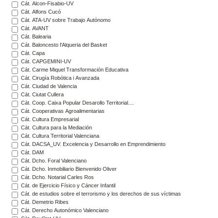
Cát. Alcon-Fisabio-UV
Cát. Alfons Cucó
Cát. ATA-UV sobre Trabajo Autónomo
Cát. AVANT
Cát. Balearia
Cát. Baloncesto l'Alqueria del Basket
Cát. Capa
Cát. CAPGEMINI-UV
Cát. Carme Miquel Transformación Educativa
Cát. Cirugía Robótica i Avanzada
Cát. Ciudad de Valencia
Cát. Ciutat Cullera
Cát. Coop. Caixa Popular Desarollo Territorial....
Cát. Cooperativas Agroalimentarias
Cát. Cultura Empresarial
Cát. Cultura para la Mediación
Cát. Cultura Territorial Valenciana
Cát. DACSA_UV. Excelencia y Desarrollo en Emprendimiento
Cát. DAM
Cát. Dcho. Foral Valenciano
Cát. Dcho. Inmobiliario Bienvenido Oliver
Cát. Dcho. Notarial Carles Ros
Cát. de Ejercicio Físico y Cáncer Infantil
Cát. de estudios sobre el terrorismo y los derechos de sus víctimas
Cát. Demetrio Ribes
Cát. Derecho Autonómico Valenciano