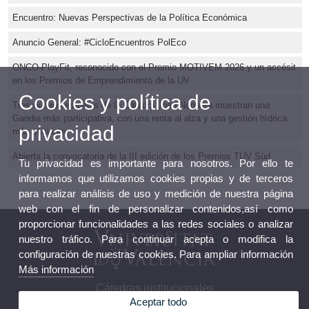
Encuentro: Nuevas Perspectivas de la Política Económica
Anuncio General: #CicloEncuentros PolEco
ONCO-PlayFit, reconocido con el Premio MOTIVEM 2026 y un accésit
en los Premios de Emprendimiento de la UV
Cookies y política de
Tres nuevos estudios de la Cátedra Joan Noguera muestran una
Gandia más participativa, con una renta al alza y una gestión hídrica
privacidad
más eficiente
Abierta la convocatoria de la III edición de los Premios TUV Süd
Tu privacidad es importante para nosotros. Por ello te
informamos que utilizamos cookies propias y de terceros
para realizar análisis de uso y medición de nuestra página
web con el fin de personalizar contenidos,así como
proporcionar funcionalidades a las redes sociales o analizar
nuestro tráfico. Para continuar acepta o modifica la
configuración de nuestras cookies. Para ampliar información
Más información
Cátedras institucionales
Aceptar todo