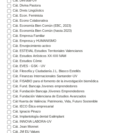
Cát. DevStat-UV
Cát. Divina Pastora
Cát. Drets Lingüístics
Cát. Econ. Feminista
Cát. Econo Colaborativa
Cát. Economía Bien Común (EBC, 2023)
Cát. Economía Bien Común (hasta 2023)
Cát. Empresa Familiar
Cát. Empresa y HUMANISMO
Cát. Envejecimiento activo
Cát. ESTEVAL Estudios Territoriales Valencianos
Cát. Estudios Artísticos XX-XXI IVAM
Cát. Estudios Cómic
Cát. EVES - GSK - UV
Cát. Filosofía y Ciudadanía J.L. Blasco Estellés
Cát. Finanzas Internacionales Santander-UV
Cát. FISABIO para el fomento de la investigación biomédica
Cát. Fund. Bancaja Jovenes emprendedores
Cát. Fundación Bancaja Jóvenes Emprendedores
Cát. Fundación Valenciana de Estudios Avanzados
Cát Huerta de València: Patrimonio, Vida, Futuro Sostenible
Càt. IECO Ética empresarial
Cát. Ignacio Pinazo
Cát. Implantología dental Galimplant
Cát. INNOVA LABORA-UV
Cát. Jean Monnet
Cát. JM EU Values