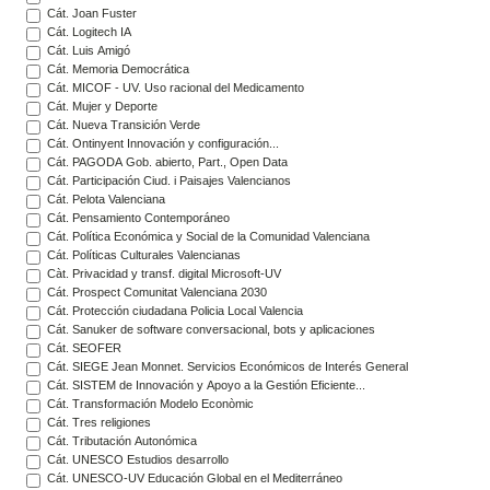
Cát. Joan Fuster
Cát. Logitech IA
Cát. Luis Amigó
Cát. Memoria Democrática
Cát. MICOF - UV. Uso racional del Medicamento
Cát. Mujer y Deporte
Cát. Nueva Transición Verde
Cát. Ontinyent Innovación y configuración...
Cát. PAGODA Gob. abierto, Part., Open Data
Cát. Participación Ciud. i Paisajes Valencianos
Cát. Pelota Valenciana
Cát. Pensamiento Contemporáneo
Cát. Política Económica y Social de la Comunidad Valenciana
Cát. Políticas Culturales Valencianas
Càt. Privacidad y transf. digital Microsoft-UV
Cát. Prospect Comunitat Valenciana 2030
Cát. Protección ciudadana Policia Local Valencia
Cát. Sanuker de software conversacional, bots y aplicaciones
Cát. SEOFER
Cát. SIEGE Jean Monnet. Servicios Económicos de Interés General
Cát. SISTEM de Innovación y Apoyo a la Gestión Eficiente...
Cát. Transformación Modelo Econòmic
Cát. Tres religiones
Cát. Tributación Autonómica
Cát. UNESCO Estudios desarrollo
Cát. UNESCO-UV Educación Global en el Mediterráneo