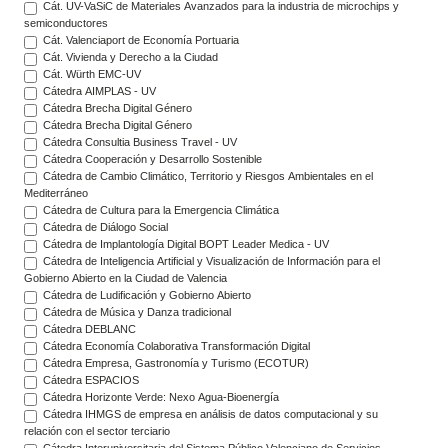
Cát. UV-VaSiC de Materiales Avanzados para la industria de microchips y
semiconductores
Cát. Valenciaport de Economía Portuaria
Cát. Vivienda y Derecho a la Ciudad
Cát. Würth EMC-UV
Cátedra AIMPLAS - UV
Cátedra Brecha Digital Género
Cátedra Brecha Digital Género
Cátedra Consultia Business Travel - UV
Cátedra Cooperación y Desarrollo Sostenible
Cátedra de Cambio Climático, Territorio y Riesgos Ambientales en el
Mediterráneo
Cátedra de Cultura para la Emergencia Climática
Cátedra de Diálogo Social
Cátedra de Implantología Digital BOPT Leader Medica - UV
Cátedra de Inteligencia Artificial y Visualización de Información para el
Gobierno Abierto en la Ciudad de Valencia
Cátedra de Ludificación y Gobierno Abierto
Cátedra de Música y Danza tradicional
Cátedra DEBLANC
Cátedra Economía Colaborativa Transformación Digital
Cátedra Empresa, Gastronomía y Turismo (ECOTUR)
Cátedra ESPACIOS
Cátedra Horizonte Verde: Nexo Agua-Bioenergía
Cátedra IHMGS de empresa en análisis de datos computacional y su
relación con el sector terciario
Cátedra Interuniversitaria del Sistema Público Valenciano de Servicios