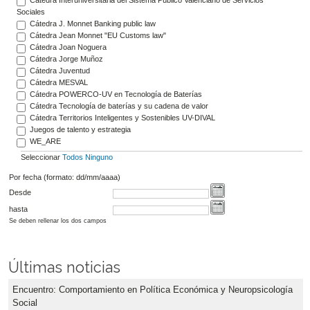
Sociales
Cátedra J. Monnet Banking public law
Cátedra Jean Monnet "EU Customs law"
Cátedra Joan Noguera
Cátedra Jorge Muñoz
Cátedra Juventud
Cátedra MESVAL
Cátedra POWERCO-UV en Tecnología de Baterías
Cátedra Tecnología de baterías y su cadena de valor
Cátedra Territorios Inteligentes y Sostenibles UV-DIVAL
Juegos de talento y estrategia
WE_ARE
Seleccionar
Todos
Ninguno
Por fecha (formato: dd/mm/aaaa)
Desde
hasta
Se deben rellenar los dos campos
Últimas noticias
Encuentro: Comportamiento en Política Económica y Neuropsicología
Social