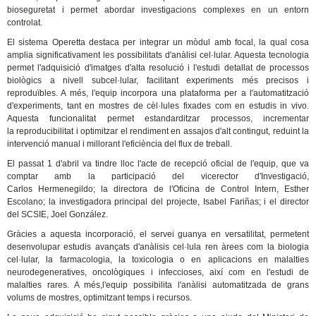
bioseguretat i permet abordar investigacions complexes en un entorn
controlat.
El sistema Operetta destaca per integrar un mòdul amb focal, la qual cosa
amplia significativament les possibilitats d'anàlisi cel·lular. Aquesta tecnologia
permet l'adquisició d'imatges d'alta resolució i l'estudi detallat de processos
biològics a nivell subcel·lular, facilitant experiments més precisos i
reproduïbles. A més, l'equip incorpora una plataforma per a l'automatització
d'experiments, tant en mostres de cèl·lules fixades com en estudis in vivo.
Aquesta funcionalitat permet estandarditzar processos, incrementar
la reproducibilitat i optimitzar el rendiment en assajos d'alt contingut, reduint la
intervenció manual i millorant l'eficiència del flux de treball.
El passat 1 d'abril va tindre lloc l'acte de recepció oficial de l'equip, que va
comptar amb la participació del vicerector d'Investigació,
Carlos Hermenegildo; la directora de l'Oficina de Control Intern, Esther
Escolano; la investigadora principal del projecte, Isabel Fariñas; i el director
del SCSIE, Joel González.
Gràcies a aquesta incorporació, el servei guanya en versatilitat, permetent
desenvolupar estudis avançats d'anàlisis cel·lula ren àrees com la biologia
cel·lular, la farmacologia, la toxicologia o en aplicacions en malalties
neurodegeneratives, oncològiques i infeccioses, així com en l'estudi de
malalties rares. A més,l'equip possibilita l'anàlisi automatitzada de grans
volums de mostres, optimitzant temps i recursos.