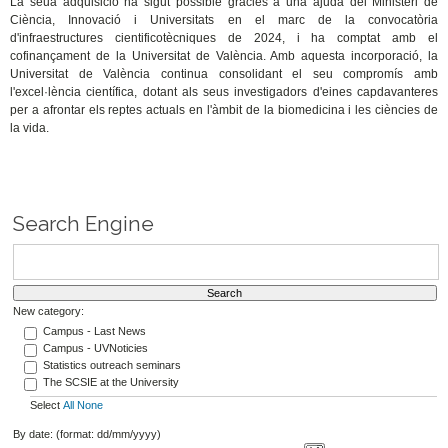
La seua adquisició ha sigut possible gràcies a una ajuda del Ministeri de
Ciència, Innovació i Universitats en el marc de la convocatòria
d'infraestructures cientificotècniques de 2024, i ha comptat amb el
cofinançament de la Universitat de València. Amb aquesta incorporació, la
Universitat de València continua consolidant el seu compromís amb
l'excel·lència científica, dotant als seus investigadors d'eines capdavanteres
per a afrontar els reptes actuals en l'àmbit de la biomedicina i les ciències de
la vida.
Search Engine
New category:
Campus - Last News
Campus - UVNoticies
Statistics outreach seminars
The SCSIE at the University
Select
All
None
By date: (format: dd/mm/yyyy)