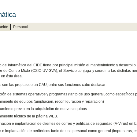
mática
ación
Personal
io de Informática del CIDE tiene por principal misión el mantenimiento y desarrollo
er de Centro Mixto (CSIC-UV-GVA), el Servicio conjuga y coordina las distintas ne
 en ésta área.
s son las propias de un CAU, entre sus funciones cabe destacar:
ación de sistemas operativos y programas (tanto de uso general, como específicos 
imiento de equipos (ampliación, reconfiguración y reparación)
amiento previo en la adquisición de nuevos equipos.
imiento técnico de la página WEB.
ación e implantación de clientes de correo y políticas de seguridad (A-Virus) en ba
n e implantación de periféricos tanto de uso personal como general (impresoras, e