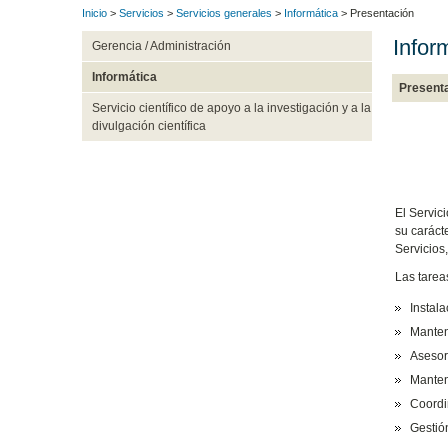
Inicio
>
Servicios
>
Servicios generales
>
Informática
> Presentación
Infor
Gerencia / Administración
Informática
Present
Servicio científico de apoyo a la investigación y a la
divulgación científica
El Servic
su caráct
Servicios,
Las tarea
Instal
Manten
Asesor
Manten
Coordin
Gestió