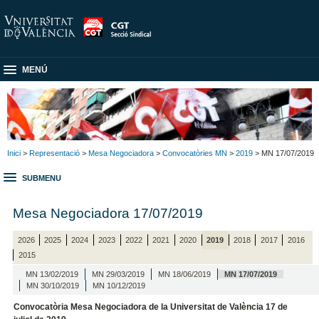
MENÚ
Inici
>
Representació
>
Mesa Negociadora
>
Convocatòries MN
>
2019
> MN 17/07/2019
SUBMENU
Mesa Negociadora 17/07/2019
2026
2025
2024
2023
2022
2021
2020
2019
2018
2017
2016
2015
MN 13/02/2019
MN 29/03/2019
MN 18/06/2019
MN 17/07/2019
MN 30/10/2019
MN 10/12/2019
Convocatòria Mesa Negociadora de la Universitat de València 17 de