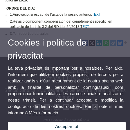
juliol de 2019.
ORDRE DEL DIA:
1.Aprovació, si escau, de l’acta de la sessió anterior.
TEXT
2.Revisió component compensatori del complement específic, en
aplicació de l’article 3.2 del RD Llei 24/2018 T
EXT
3.Torn obert de paraules.
Cookies i política de
privacitat
La teva privacitat és important per a nosaltres. Per això,
t'informem que utilitzem cookies pròpies i de tercers per a
realitzar anàlisis d'ús i mesurament de la nostra pàgina web
amb la finalitat de personalitzar continguts,així com
Secció Sindical - Confederació General de Treball del País
proporcionar funcionalitats a les xarxes socials o analitzar el
València
nostre trànsit. Per a continuar accepta o modifica la
configuració de les nostres cookies. Per a obtenir més
informació
Més informació
CGT Federació Local València
CGT Confederal País Valencià
Acceptar tot
CGT Confederal estatal