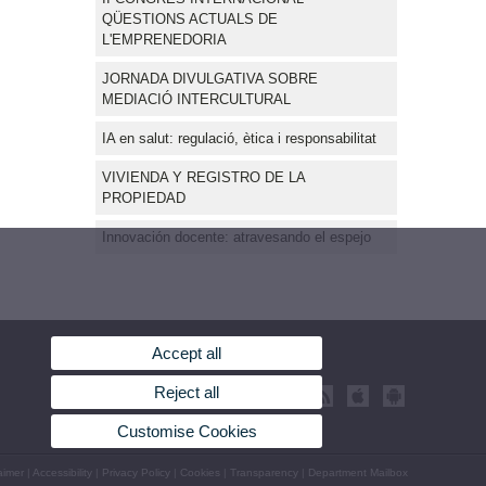
QÜESTIONS ACTUALS DE
L'EMPRENEDORIA
JORNADA DIVULGATIVA SOBRE
MEDIACIÓ INTERCULTURAL
IA en salut: regulació, ètica i responsabilitat
VIVIENDA Y REGISTRO DE LA
PROPIEDAD
Innovación docente: atravesando el espejo
Accept all
Reject all
Customise Cookies
aimer
|
Accessibility
|
Privacy Policy
|
Cookies
|
Transparency
|
Department Mailbox