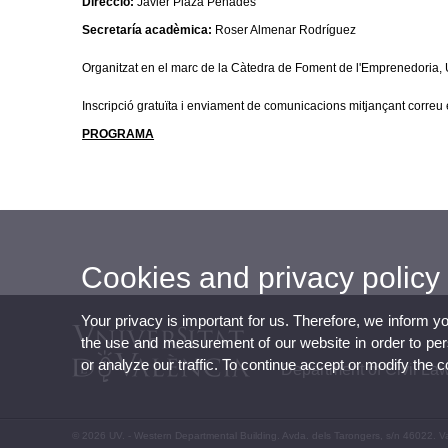
Direcció:
Javier Plaza Penadés
Secretaría acadèmica:
Roser Almenar Rodríguez
Organitzat en el marc de la Càtedra de Foment de l'Emprenedoria,
Inscripció gratuïta i enviament de comunicacions mitjançant correu 
PROGRAMA
Cookies and privacy policy
Your privacy is important for us. Therefore, we inform y
the use and measurement of our website in order to perso
or analyze our traffic. To continue accept or modify the 
Department of Civil La
© 2026 UV. - Western Departmental Building. Avda. dels Tarongers, s/n 46022. V