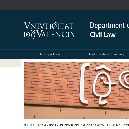
The Department
Undergraduate Teaching
Home
> II CONGRÉS INTERNACIONAL QÜESTIONS ACTUALS DE L'E