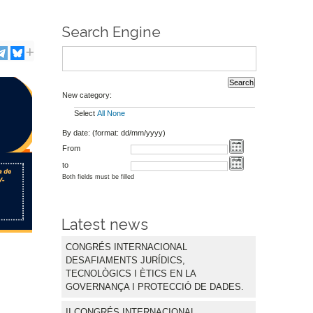
Search Engine
New category:
Select
All
None
By date: (format: dd/mm/yyyy)
From
to
Both fields must be filled
Latest news
CONGRÉS INTERNACIONAL
DESAFIAMENTS JURÍDICS,
TECNOLÒGICS I ÈTICS EN LA
GOVERNANÇA I PROTECCIÓ DE DADES.
II CONGRÉS INTERNACIONAL