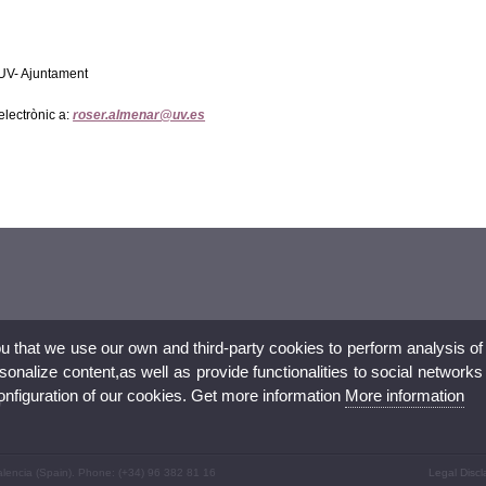
 UV- Ajuntament
electrònic a:
roser.almenar@uv.es
ou that we use our own and third-party cookies to perform analysis of
nalize content,as well as provide functionalities to social networks
configuration of our cookies. Get more information
More information
w
alencia (Spain). Phone: (+34) 96 382 81 16
Legal Discl