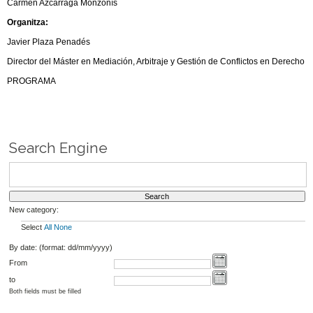
Carmen Azcárraga Monzonís
Organitza:
Javier Plaza Penadés
Director del Máster en Mediación, Arbitraje y Gestión de Conflictos en Derecho
PROGRAMA
Search Engine
New category:
Select
All
None
By date: (format: dd/mm/yyyy)
From
to
Both fields must be filled