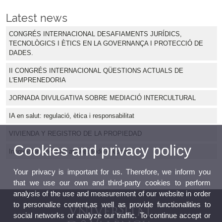
Latest news
CONGRÉS INTERNACIONAL DESAFIAMENTS JURÍDICS,
TECNOLÒGICS I ÈTICS EN LA GOVERNANÇA I PROTECCIÓ DE
DADES.
II CONGRÉS INTERNACIONAL QÜESTIONS ACTUALS DE
L'EMPRENEDORIA
JORNADA DIVULGATIVA SOBRE MEDIACIÓ INTERCULTURAL
IA en salut: regulació, ètica i responsabilitat
VIVIENDA Y REGISTRO DE LA PROPIEDAD
Cookies and privacy policy
Innovación docente: atravesando el espejo
Your privacy is important for us. Therefore, we inform you
that we use our own and third-party cookies to perform
analysis of the use and measurement of our website in order
to personalize content,as well as provide functionalities to
social networks or analyze our traffic. To continue accept or