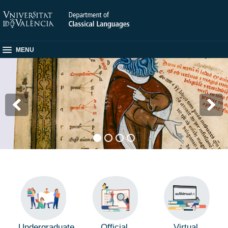
MENU
Undergraduate
Official
Virtual