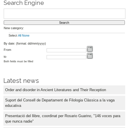
Search Engine
New category:
Select
All
None
By date: (format: dd/mm/yyyy)
From
to
Both fields must be filled
Latest news
Order and disorder in Ancient Literatures and Their Reception
Suport del Consell de Departament de Filologia Clàssica a la vaga
educativa
Presentació del llibre, coordinat per Rosario Guarino, "146 voces para
que nunca nadie"