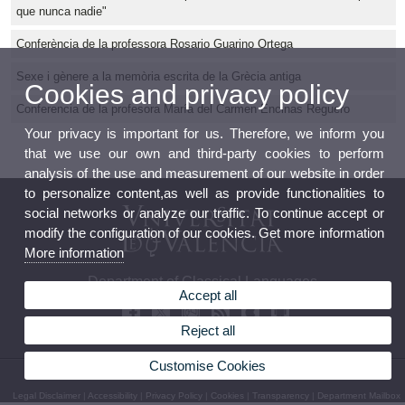
que nunca nadie"
Conferència de la professora Rosario Guarino Ortega
Sexe i gènere a la memòria escrita de la Grècia antiga
Cookies and privacy policy
Conferencia de la profesora María del Carmen Encinas Reguero
Your privacy is important for us. Therefore, we inform you
that we use our own and third-party cookies to perform
analysis of the use and measurement of our website in order
to personalize content,as well as provide functionalities to
social networks or analyze our traffic. To continue accept or
modify the configuration of our cookies. Get more information
More information
Department of Classical Languages
Accept all
Reject all
Customise Cookies
© 2026 UV. - Avda. Blasco Ibáñez, 32 46010 Valencia. Phone: (+34) 96 386 48 61
Legal Disclaimer
|
Accessibility
|
Privacy Policy
|
Cookies
|
Transparency
|
Department Mailbox