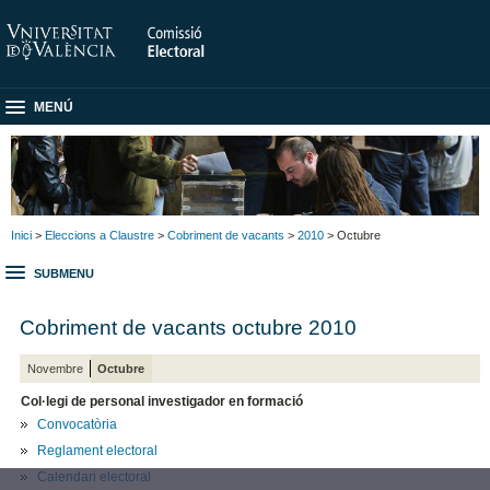
MENÚ
Inici
>
Eleccions a Claustre
>
Cobriment de vacants
>
2010
> Octubre
SUBMENU
Cobriment de vacants octubre 2010
Novembre
Octubre
Col·legi de personal investigador en formació
Convocatòria
Reglament electoral
Calendari electoral