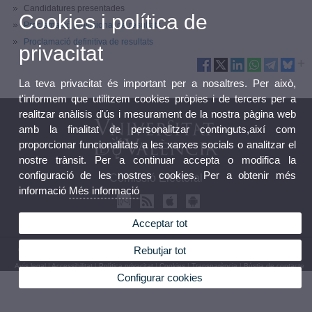
Candidatures presentades
Cookies i política de
Proclamació provisional de resultats
Proclamació definitiva de resultats
privacitat
La teva privacitat és important per a nosaltres. Per això,
t'informem que utilitzem cookies pròpies i de tercers per a
realitzar anàlisis d'ús i mesurament de la nostra pàgina web
amb la finalitat de personalitzar continguts,així com
proporcionar funcionalitats a les xarxes socials o analitzar el
nostre trànsit. Per a continuar accepta o modifica la
configuració de les nostres cookies. Per a obtenir més
Comissió Electoral
informació
Més informació
Acceptar tot
Rebutjar tot
© 2026 UV. - Avinguda Blasco Ibáñez, 13. 46010 València. Telèfon: (+34) 96 386 41 16
Avís legal
|
Accessibilitat
|
Política privacitat
|
Cookies
|
Transparència
|
Bústia de contacte
Configurar cookies