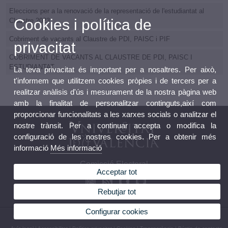
Eleccions per a la renovació de la representació de l'estudiantat al
Cookies i política de
Claustre 2023
Cobriment de vacants al Claustre de PDI, PAISC i PIF
privacitat
COBRIMENT DE VACANTS AL CLAUSTRE DE PDI, PAISC I
ESTUDIANTAT
La teva privacitat és important per a nosaltres. Per això,
t'informem que utilitzem cookies pròpies i de tercers per a
realitzar anàlisis d'ús i mesurament de la nostra pàgina web
amb la finalitat de personalitzar continguts,així com
proporcionar funcionalitats a les xarxes socials o analitzar el
nostre trànsit. Per a continuar accepta o modifica la
configuració de les nostres cookies. Per a obtenir més
informació
Més informació
Comissió Electoral
Acceptar tot
Rebutjar tot
Configurar cookies
© 2026 UV. - Avinguda Blasco Ibáñez, 13. 46010 València. Telèfon: (+34) 96 386 41 16