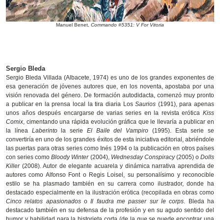
Manuel Benet,
Commando #5351:
V For Vitoria
Sergio Bleda
Sergio Bleda Villada (Albacete, 1974) es uno de los grandes exponentes de
esa generación de jóvenes autores que, en los noventa, apostaba por una
visión renovada del género. De formación autodidacta, comenzó muy pronto
a publicar en la prensa local la tira diaria Los
Saurios
(1991), para apenas
unos años después encargarse de varias series en la revista erótica
Kiss
Comix
, cimentando una rápida evolución gráfica que le llevaría a publicar en
la línea
Laberinto
la serie
El Baile del Vampiro
(1995). Esta serie se
convertiría en uno de los grandes éxitos de esta iniciativa editorial, abriéndole
las puertas para otras series como Inés 1994 o la publicación en otros países
con series como
Bloody Winter
(2004),
Wednesday Conspiracy
(2005) o
Dolls
Killer
(2008). Autor de elegante acuarela y dinámica narrativa aprendida de
autores como Alfonso Font o Regis Loisel, su personalísimo y reconocible
estilo se ha plasmado también en su carrera como ilustrador, donde ha
destacado especialmente en la ilustración erótica (recopilada en obras como
Cinco relatos apasionados
o
Il faudra me passer sur le corps
. Bleda ha
destacado también en su defensa de la profesión y en su agudo sentido del
humor y habilidad para la historieta corta (de la que se puede encontrar una