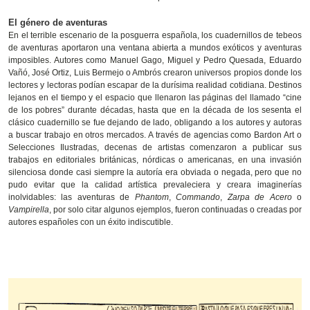
El género de aventuras
En el terrible escenario de la posguerra española, los cuadernillos de tebeos
de aventuras aportaron una ventana abierta a mundos exóticos y aventuras
imposibles. Autores como Manuel Gago, Miguel y Pedro Quesada, Eduardo
Vañó, José Ortiz, Luis Bermejo o Ambrós crearon universos propios donde los
lectores y lectoras podían escapar de la durísima realidad cotidiana. Destinos
lejanos en el tiempo y el espacio que llenaron las páginas del llamado “cine
de los pobres” durante décadas, hasta que en la década de los sesenta el
clásico cuadernillo se fue dejando de lado, obligando a los autores y autoras
a buscar trabajo en otros mercados. A través de agencias como Bardon Art o
Selecciones Ilustradas, decenas de artistas comenzaron a publicar sus
trabajos en editoriales británicas, nórdicas o americanas, en una invasión
silenciosa donde casi siempre la autoría era obviada o negada, pero que no
pudo evitar que la calidad artística prevaleciera y creara imaginerías
inolvidables: las aventuras de
Phantom
,
Commando
,
Zarpa de Acero
o
Vampirella
, por solo citar algunos ejemplos, fueron continuadas o creadas por
autores españoles con un éxito indiscutible.