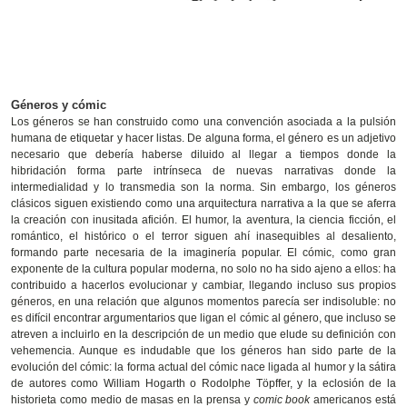
Géneros y cómic
Los géneros se han construido como una convención asociada a la pulsión
humana de etiquetar y hacer listas. De alguna forma, el género es un adjetivo
necesario que debería haberse diluido al llegar a tiempos donde la
hibridación forma parte intrínseca de nuevas narrativas donde la
intermedialidad y lo transmedia son la norma. Sin embargo, los géneros
clásicos siguen existiendo como una arquitectura narrativa a la que se aferra
la creación con inusitada afición. El humor, la aventura, la ciencia ficción, el
romántico, el histórico o el terror siguen ahí inasequibles al desaliento,
formando parte necesaria de la imaginería popular. El cómic, como gran
exponente de la cultura popular moderna, no solo no ha sido ajeno a ellos: ha
contribuido a hacerlos evolucionar y cambiar, llegando incluso sus propios
géneros, en una relación que algunos momentos parecía ser indisoluble: no
es difícil encontrar argumentarios que ligan el cómic al género, que incluso se
atreven a incluirlo en la descripción de un medio que elude su definición con
vehemencia. Aunque es indudable que los géneros han sido parte de la
evolución del cómic: la forma actual del cómic nace ligada al humor y la sátira
de autores como William Hogarth o Rodolphe Töpffer, y la eclosión de la
historieta como medio de masas en la prensa y
comic book
americanos está