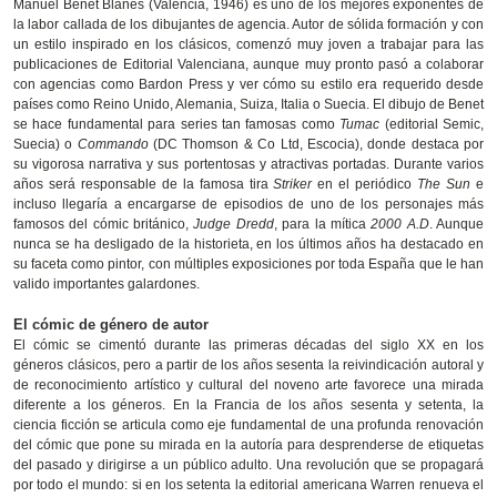
Manuel Benet Blanes (Valencia, 1946) es uno de los mejores exponentes de
la labor callada de los dibujantes de agencia. Autor de sólida formación y con
un estilo inspirado en los clásicos, comenzó muy joven a trabajar para las
publicaciones de Editorial Valenciana, aunque muy pronto pasó a colaborar
con agencias como Bardon Press y ver cómo su estilo era requerido desde
países como Reino Unido, Alemania, Suiza, Italia o Suecia. El dibujo de Benet
se hace fundamental para series tan famosas como
Tumac
(editorial Semic,
Suecia) o
Commando
(DC Thomson & Co Ltd, Escocia), donde destaca por
su vigorosa narrativa y sus portentosas y atractivas portadas. Durante varios
años será responsable de la famosa tira
Striker
en el periódico
The Sun
e
incluso llegaría a encargarse de episodios de uno de los personajes más
famosos del cómic británico,
Judge Dredd
, para la mítica
2000 A.D
. Aunque
nunca se ha desligado de la historieta, en los últimos años ha destacado en
su faceta como pintor, con múltiples exposiciones por toda España que le han
valido importantes galardones.
El cómic de género de autor
El cómic se cimentó durante las primeras décadas del siglo XX en los
géneros clásicos, pero a partir de los años sesenta la reivindicación autoral y
de reconocimiento artístico y cultural del noveno arte favorece una mirada
diferente a los géneros. En la Francia de los años sesenta y setenta, la
ciencia ficción se articula como eje fundamental de una profunda renovación
del cómic que pone su mirada en la autoría para desprenderse de etiquetas
del pasado y dirigirse a un público adulto. Una revolución que se propagará
por todo el mundo: si en los setenta la editorial americana Warren renueva el