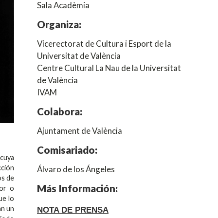
Sala Acadèmia
Organiza:
Vicerectorat de Cultura i Esport de la
Universitat de València
Centre Cultural La Nau de la Universitat
de València
IVAM
Colabora:
Ajuntament de València
Comisariado:
 cuya
cción
Álvaro de los Ángeles
os de
Más Información:
for o
ue lo
an un
NOTA DE PRENSA