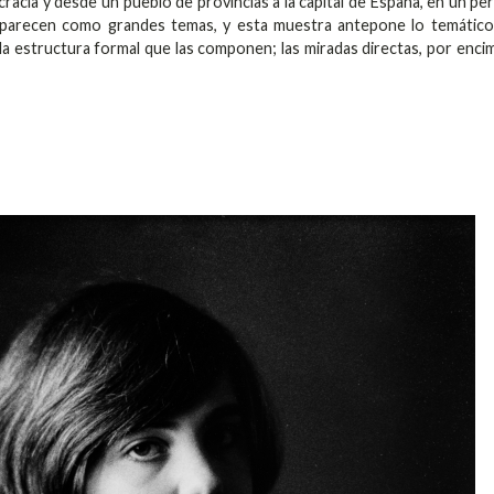
cracia y desde un pueblo de provincias a la capital de España, en un pe
 aparecen como grandes temas, y esta muestra antepone lo temático
la estructura formal que las componen; las miradas directas, por enci