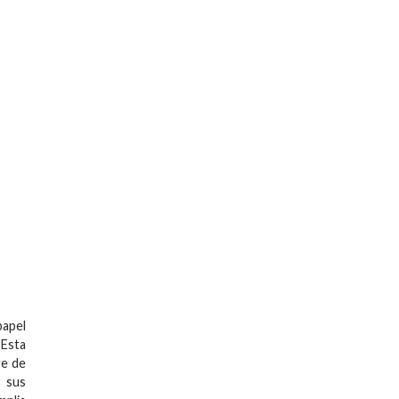
papel
 Esta
re de
r sus