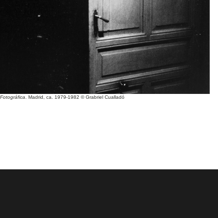
Fotográfica
. Madrid, ca. 1979-1982 © Grabriel Cualladó