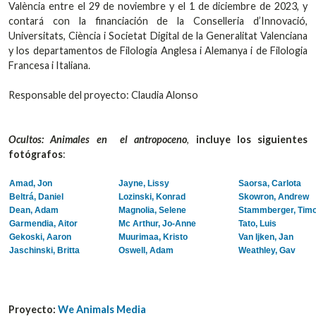
València entre el 29 de noviembre y el 1 de diciembre de 2023, y
contará con la financiación de la Conselleria d’Innovació,
Universitats, Ciència i Societat Digital de la Generalitat Valenciana
y los departamentos de Filologia Anglesa i Alemanya i de Filologia
Francesa i Italiana.
Responsable del proyecto: Claudia Alonso
Ocultos: Animales en el antropoceno
,
incluye los siguientes
fotógrafos
:
Amad, Jon
Jayne, Lissy
Saorsa, Carlota
Beltrá, Daniel
Lozinski, Konrad
Skowron, Andrew
Dean, Adam
Magnolia, Selene
Stammberger, Tim
Garmendia, Aitor
Mc Arthur, Jo-Anne
Tato, Luis
Gekoski, Aaron
Muurimaa, Kristo
Van Ijken, Jan
Jaschinski, Britta
Oswell, Adam
Weathley, Gav
Proyecto:
We Animals Media