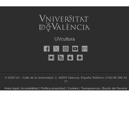
UVcultura
© 2026 UV. - Calle de la Universidad, 2. 46003 Valencia, España.Teléfono: (+34) 96 386 43
77
Aviso legal
|
Accesibilidad
|
Política privacidad
|
Cookies
|
Transparencia
|
Buzón del Servicio