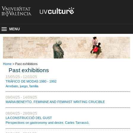
MENU
Home
> Past exhibitions
Past exhibitions
15/05/25 - 12/10/25
TRÁFICO DE MODAS 1980 - 1992
Arrebato, juego, familia
09/04/25 - 14/09/25
MARIA BENEYTO. FEMININE AND FEMINIST WRITING CRUCIBLE
08/04/25 - 28/09/25
LA CONSTRUCCIÓ DEL GUST
Perspectives on gastronomy and desire. Carles Tarrassó.