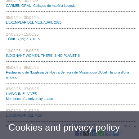
08/04/25 - 30/11/25
CARMEN GRAU. Collages de matèria i poesia
05/04/25 - 30/04/25
L'EXEMPLAR DEL MES. ABRIL 2025
27/03/25 - 15/06/25
TÒXICS (IN)VISIBLES
13/03/25 - 18/05/25
INDIGNANT WOMEN. THERE IS NO PLANET B
05/03/25 - 06/05/25
Restauració de l'Església de Nostra Senyora de l'Assumpció d'Utiel. Història d'una
ambició
03/03/25 - 27/06/25
LIVING IN EL VIVES
Memories of a university space
03/03/25 - 31/03/25
L'EXEMPLAR DEL MES
Cookies and privacy policy
Previous
1
2
3
4
5
6
7
8
9
10
11
12
Next