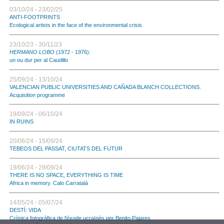
03/10/24 - 23/02/25
ANTI-FOOTPRINTS
Ecological artists in the face of the environmental crisis
23/10/23 - 30/11/23
HERMANO LOBO
(1972 - 1976):
un ou dur per al Caudillo
25/09/24 - 13/10/24
VALENCIAN PUBLIC UNIVERSITIES AND CAÑADA BLANCH COLLECTIONS.
Acquisition programme
19/09/24 - 06/10/24
IN RUINS
20/06/24 - 15/09/24
TEBEOS DEL PASSAT, CIUTATS DEL FUTUR
19/06/24 - 29/09/24
THERE IS NO SPACE, EVERYTHING IS TIME
Africa in memory. Calo Carratalá
14/05/24 - 05/07/24
DESTÍ: VIDA
Crònica fotogràfica de l'èxode ucraïnès per Benito Pajares