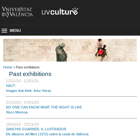
MENU
Home
> Past exhibitions
Past exhibitions
12/11/24 - 12/01/25
HALT!
Images that think. Artur Heras
22/10/24 - 07/01/25
NO ONE CAN KNOW WHAT THE NIGHT IS LIKE
Xisco Mensua
18/10/24 - 25/11/24
SANCHIS GUARNER, IL·LUSTRADOR.
Els dibuixos del llibre (1972) sobre la ciutat de València