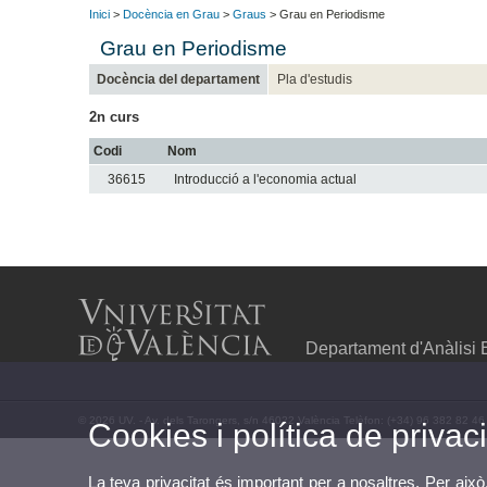
Inici
>
Docència en Grau
>
Graus
> Grau en Periodisme
Grau en Periodisme
Docència del departament
Pla d'estudis
2n curs
Codi
Nom
36615
Introducció a l'economia actual
Departament d'Anàlisi
© 2026 UV. - Av. dels Tarongers, s/n 46022 València Telèfon: (+34) 96 382 82 46
Cookies i política de privaci
La teva privacitat és important per a nosaltres. Per això