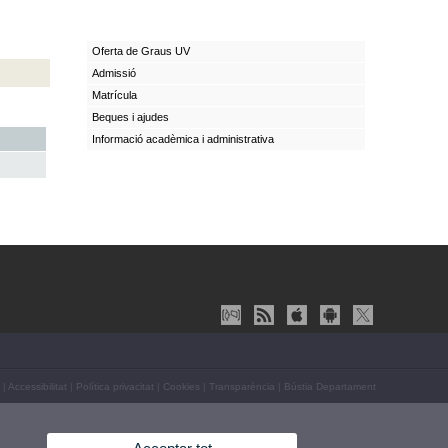
Oferta de Graus UV
Admissió
Matrícula
Beques i ajudes
Informació acadèmica i administrativa
|
Accessibilitat
|
Política privacitat
|
Cookies
|
Transparència
|
Bústia Departament