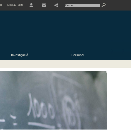
SH
DIRECTORI
USER
Investigació
Personal