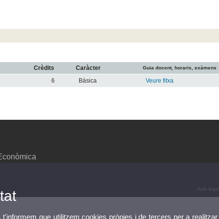
Crèdits
Caràcter
Guia docent, horaris, exàmens
6
Bàsica
Veure fitxa
 Econòmica
Avís legal
tat
, t'informem que utilitzem cookies pròpies i de tercers per a realitzar