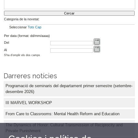
Categoria de la novetat:
Seleccionar
Tots
Cap
Per data (format: dd/mm/aaaa)
Del
Al
S'ha d'omplir els dos camps
Darreres notícies
Programació de seminaris del departament primer semestre (setembre-
desembre 2026)
III MARVEL WORKSHOP
From Care to Classrooms: Mental Health Reform and Education
The Dynamics of Honor: Cultural Transmission of Reciprocity and
Private Punishment