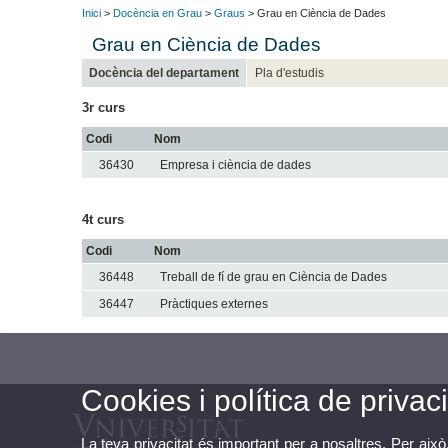
Inici
>
Docència en Grau
>
Graus
> Grau en Ciència de Dades
Grau en Ciència de Dades
Docència del departament
Pla d'estudis
3r curs
Codi
Nom
36430
Empresa i ciència de dades
4t curs
Codi
Nom
36448
Treball de fí de grau en Ciència de Dades
36447
Pràctiques externes
Cookies i política de privaci
La teva privacitat és important per a nosaltres. Per això