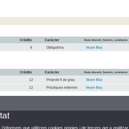
Crèdits
Caràcter
Guia docent, horaris, exàmens
6
Obligatòria
Veure fitxa
Crèdits
Caràcter
Guia docent, horaris, exàmens
12
Projecte fi de grau
Veure fitxa
12
Pràctiques externes
Veure fitxa
tat
, t'informem que utilitzem cookies pròpies i de tercers per a realitzar