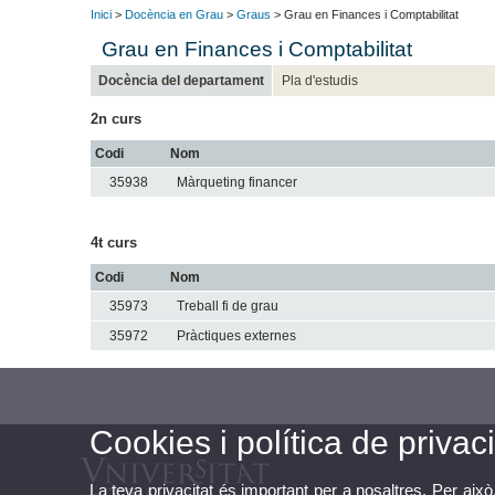
Inici
>
Docència en Grau
>
Graus
> Grau en Finances i Comptabilitat
Grau en Finances i Comptabilitat
Docència del departament
Pla d'estudis
2n curs
Codi
Nom
35938
Màrqueting financer
4t curs
Codi
Nom
35973
Treball fi de grau
35972
Pràctiques externes
Cookies i política de privaci
La teva privacitat és important per a nosaltres. Per això