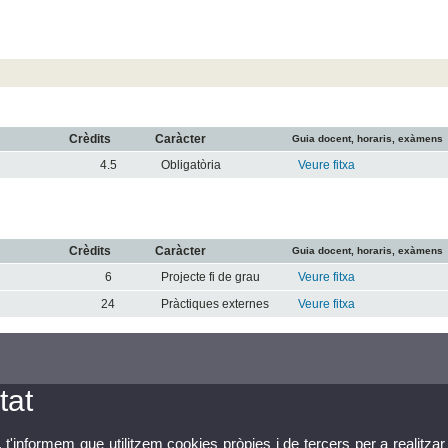
Crèdits
Caràcter
Guia docent, horaris, exàmens
4.5
Obligatòria
Veure fitxa
Crèdits
Caràcter
Guia docent, horaris, exàmens
6
Projecte fi de grau
Veure fitxa
24
Pràctiques externes
Veure fitxa
tat
, t'informem que utilitzem cookies pròpies i de tercers per a realitzar